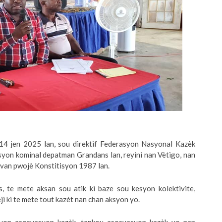
14 jen 2025 lan, sou direktif Federasyon Nasyonal Kazèk
eksyon kominal depatman Grandans lan, reyini nan Vètigo, nan
avan pwojè Konstitisyon 1987 lan.
s, te mete aksan sou atik ki baze sou kesyon kolektivite,
i ki te mete tout kazèt nan chan aksyon yo.