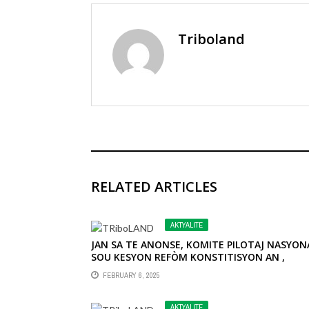
Triboland
RELATED ARTICLES
AKTYALITE
JAN SA TE ANONSE, KOMITE PILOTAJ NASYON
SOU KESYON REFÒM KONSTITISYON AN ,
DEMARE AK PREMYE JOUNEN YO NAN VIL JERE
FEBRUARY 6, 2025
AKTYALITE