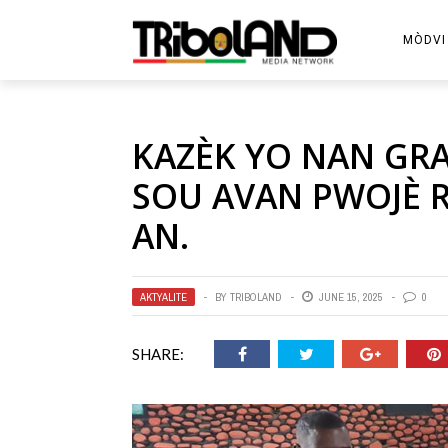
MÒDVI
KAZÈK YO NAN GR
SOU AVAN PWOJÈ 
AN.
AKTYALITE
BY
TRIBOLAND
JUNE 15, 2025
0
SHARE: