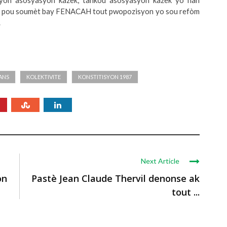
on asosyasyon kazèk, tankou asosyasyon kazèk yo nan
en pou soumèt bay FENACAH tout pwopozisyon yo sou refòm
.
ANS
KOLEKTIVITE
KONSTITISYON 1987
Next Article
on
Pastè Jean Claude Thervil denonse ak
tout ...