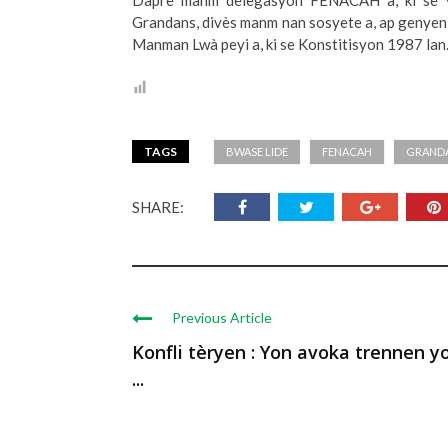
Dapre manm delegasyon FENACAH a, ki se y
Grandans, divès manm nan sosyete a, ap geny
Manman Lwà peyi a, ki se Konstitisyon 1987 lan
TAGS
BWASE LIDE
FENACAH
GRAND
SHARE:
Previous Article
Konfli tèryen : Yon avoka trennen y
...