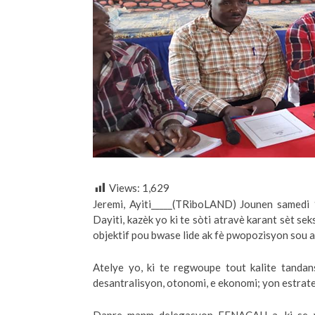
Views:
1,629
Jeremi, Ayiti_____(TRiboLAND) Jounen samedi 
Dayiti, kazèk yo ki te sòti atravè karant sèt s
objektif pou bwase lide ak fè pwopozisyon sou 
Atelye yo, ki te regwoupe tout kalite tandan
desantralisyon, otonomi, e ekonomi; yon estratej