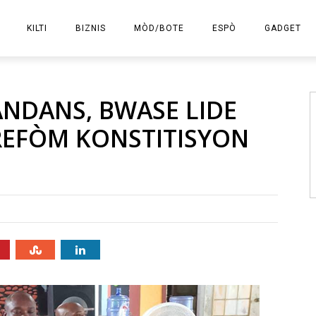
KILTI
BIZNIS
MÒD/BOTE
ESPÒ
GADGET
E-KOMÈS
ANDANS, BWASE LIDE
REFÒM KONSTITISYON