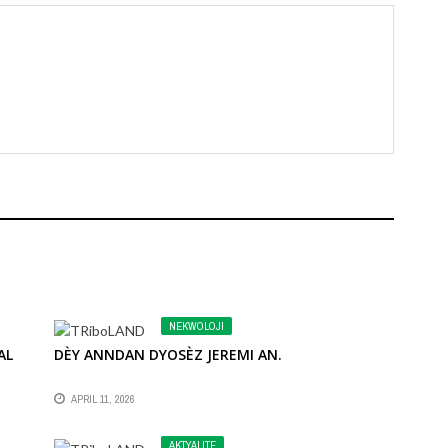
NEKWOLOJI
AL
DÈY ANNDAN DYOSÈZ JEREMI AN.
MI
APRIL 11, 2026
AKTYALITE