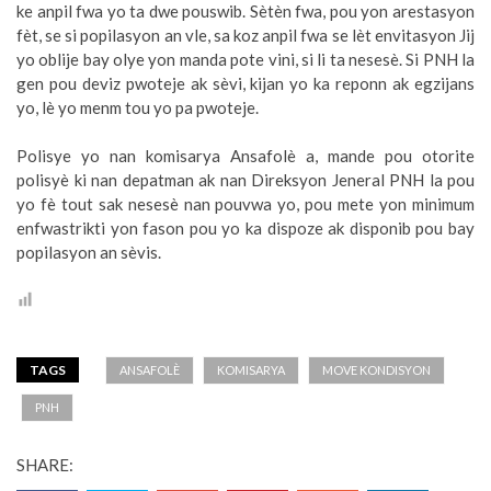
ke anpil fwa yo ta dwe pouswib. Sètèn fwa, pou yon arestasyon
fèt, se si popilasyon an vle, sa koz anpil fwa se lèt envitasyon Jij
yo oblije bay olye yon manda pote vini, si li ta nesesè. Si PNH la
gen pou deviz pwoteje ak sèvi, kijan yo ka reponn ak egzijans
yo, lè yo menm tou yo pa pwoteje.
Polisye yo nan komisarya Ansafolè a, mande pou otorite
polisyè ki nan depatman ak nan Direksyon Jeneral PNH la pou
yo fè tout sak nesesè nan pouvwa yo, pou mete yon minimum
enfwastrikti yon fason pou yo ka dispoze ak disponib pou bay
popilasyon an sèvis.
TAGS
ANSAFOLÈ
KOMISARYA
MOVE KONDISYON
PNH
SHARE: