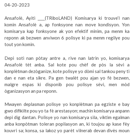
04-20-2023
Ansafolè, Ayiti ____(TRiboLAND) Komisarya ki trouve’l nan
komin Ansafolè a, ap fonksyone nan move kondisyon. Yon
komisarya kap fonksyone ak yon efektif minim, pa menm ka
reponn ak bezwen anviwon 6 polisye ki pa menm regilye pou
tout yon komin.
Depi soti nan pòtay antre a, rive nan latrin yo, komisarya
Ansafolè tèt anba. Sal kote pou chèf de pòs la sèvi a
konplètman dezòganize, kote polisye yo dòmi sal tankou peny ti
dan e nan eta sikre. Pa gen twalèt pou ajan yo fè bezwen,
malgre espas ki disponib pou polisye sèvi, men mòd
òganizasyon an pa reponn.
Mwayen deplasman polisye yo konplètman pa egziste e bay
gwo difikilte pou yo ta fè arestasyon; machin komisarya anpann
depi dig dantan. Polisye yo nan komisarya sila, viktim egalman
anba konpòtman toleran popilasyon an, ki toujou ap kase fèy
kouvri sa; konsa, sa lakoz yo parèt vilnerab devan divès moun