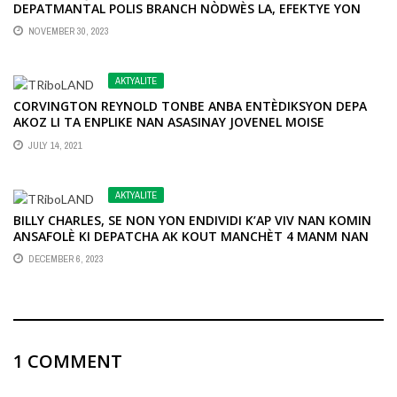
DEPATMANTAL POLIS BRANCH NÒDWÈS LA, EFEKTYE YON
VIZIT YÈ MÈKREDI 29 NOVANM 2023 A NAN SOU KOMISARYA
NOVEMBER 30, 2023
ZILE LATÒTI A.
AKTYALITE
CORVINGTON REYNOLD TONBE ANBA ENTÈDIKSYON DEPA
AKOZ LI TA ENPLIKE NAN ASASINAY JOVENEL MOISE
JULY 14, 2021
AKTYALITE
BILLY CHARLES, SE NON YON ENDIVIDI K’AP VIV NAN KOMIN
ANSAFOLÈ KI DEPATCHA AK KOUT MANCHÈT 4 MANM NAN
YON SÈL FANMIY.
DECEMBER 6, 2023
1 COMMENT