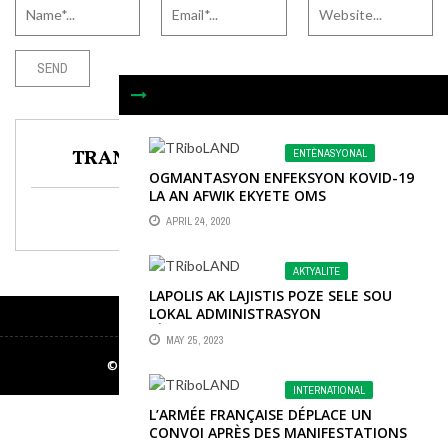
TRANSLATE TO ANY LANGUAGE
ENTÈNASYONAL
OGMANTASYON ENFEKSYON KOVID-19
LA AN AFWIK EKYETE OMS
APRIL 24, 2020
Select Language
▼
AKTYALITE
LAPOLIS AK LAJISTIS POZE SELE SOU
LOKAL ADMINISTRASYON
SÈPTANTRIYONAL LA NAN VIL KAP-
MAY 25, 2023
AYISYEN.
© 2024 - All Rights Reserved to Triboland
INTERNATIONAL
L’ARMÉE FRANÇAISE DÉPLACE UN
CONVOI APRÈS DES MANIFESTATIONS