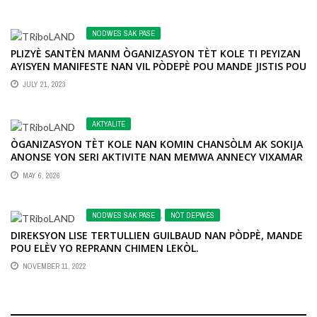
NODWES SAK PASE
PLIZYÈ SANTÈN MANM ÒGANIZASYON TÈT KOLE TI PEYIZAN
AYISYEN MANIFESTE NAN VIL PÒDEPÈ POU MANDE JISTIS POU
139 VIKTIM MASAK JAN RABEL 1987 LA.
JULY 21, 2023
AKTYALITE
ÒGANIZASYON TÈT KOLE NAN KOMIN CHANSÒLM AK SOKIJA
ANONSE YON SERI AKTIVITE NAN MEMWA ANNECY VIXAMAR
MAY 6, 2026
NODWES SAK PASE
,
NÒT DEPWÈS
DIREKSYON LISE TERTULLIEN GUILBAUD NAN PÒDPÈ, MANDE
POU ELÈV YO REPRANN CHIMEN LEKÒL.
NOVEMBER 11, 2022