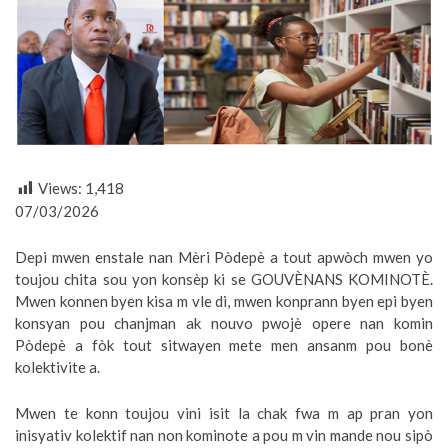
Views:
1,418
07/03/2026
Depi mwen enstale nan Mèri Pòdepè a tout apwòch mwen yo
toujou chita sou yon konsèp ki se GOUVÈNANS KOMINOTÈ.
Mwen konnen byen kisa m vle di, mwen konprann byen epi byen
konsyan pou chanjman ak nouvo pwojè opere nan komin
Pòdepè a fòk tout sitwayen mete men ansanm pou bonè
kolektivite a.
Mwen te konn toujou vini isit la chak fwa m ap pran yon
inisyativ kolektif nan non kominote a pou m vin mande nou sipò