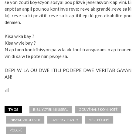
se yon zouti koyezyon sosyal pou plizyè jenerasyon k ap vini. Li
enpòtan anpil pou nou kontinye reve: reve ak grandè, reve sa ki
laj, reve sa ki pozitif, reve sa k ap itil epi ki gen dirabilite pou
denmen.
Kisa w ka bay ?
Kisa w vle bay ?
N ap tann kontribisyon pa w la ak tout transparans n ap tounen
vin di sa w te pote nan pwojè sa.
DEPI W LA OU DWE ITIL! PÒDEPÈ DWE VERITAB GAYAN
AN!
TAGS
BIBLIYOTÈK MINISIPAL
GOUVÈNANS KOMINOTÈ
INISYATIV KOLEKTIF
JAMESKY JEANTY
MÈRI PÒDEPÈ
PÒDEPÈ