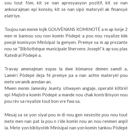
sou tout fòm, kit se nan apresyasyon pozitif, kit se nan
ankourajman epi konsèy, kit se nan sipò materyèl ak finansyè
elatriye.
Toujou nan menm lojik GOUVÈNANS KOMINOTÈ a m ap lonje 2
men m bannou sou non komin Pòdepè a pou nou reyalize kèk
pwojè komisyon Minisipal la genyen. Premye sa m ap prezante
nou se “Bibliothèque municipale Shervens Joseph” k ap sou plas
Katedral Pòdepè a.
Travay amenajman espas la dwe kòmanse demen samdi a,
Lamèri Pòdepè deja fè premye pa a nan achte materyèl pou
mete seramik anndan an.
Mwen menm Jamesky Jeanty sitwayen angaje, operatè kiltirèl
epi Majistra komin Pòdepè a mande nou chak kontribisyon nou
pou rèv sa reyalize tout bon vre fwa sa.
Mesaj sa se yon siyal pou m di nou gen nesesite pou nou tout
mete men nan pat la pou n ride komin nou an nou renmen anpil
la. Mete yon bibliyotèk Minisipal nan yon komin tankou Pòdepè