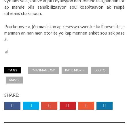
vyolans sa a, soulve anpil reyaksyon nan kominote a, pandan lòt
ap mande plis sansibilizasyon sou koabitasyon ak respè
diferans chak moun.
Pou kounye a, jèn masisi an ap resevwa swen ke ka li nesesite, e
manman an nan men otorite yo kap mennen ankèt sou sak pase
a.
TAGS
“MANMAN LAVI”
KATIE MORIN
LGBTQ
MASISI
SHARE: