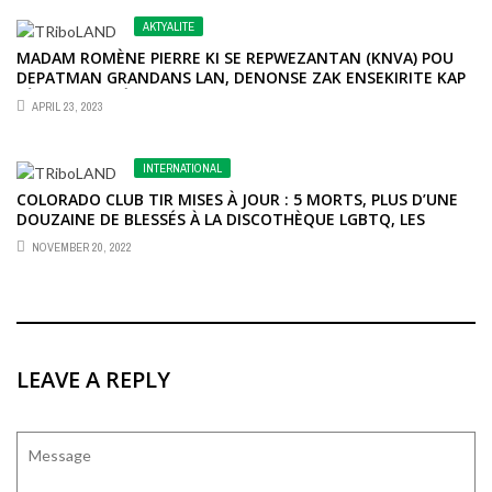
AKTYALITE
MADAM ROMÈNE PIERRE KI SE REPWEZANTAN (KNVA) POU
DEPATMAN GRANDANS LAN, DENONSE ZAK ENSEKIRITE KAP
FÉT SOU SEKTÈ VODOU AN.
APRIL 23, 2023
INTERNATIONAL
COLORADO CLUB TIR MISES À JOUR : 5 MORTS, PLUS D’UNE
DOUZAINE DE BLESSÉS À LA DISCOTHÈQUE LGBTQ, LES
RESPONSABLES DISENT
NOVEMBER 20, 2022
LEAVE A REPLY