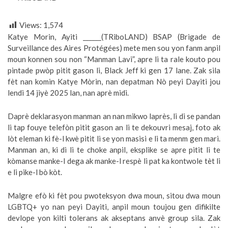
Views:
1,574
Katye Morin, Ayiti ______(TRiboLAND) BSAP (Brigade de
Surveillance des Aires Protégées) mete men sou yon fanm anpil
moun konnen sou non “Manman Lavi”, apre li ta rale kouto pou
pintade pwòp pitit gason li, Black Jeff ki gen 17 lane. Zak sila
fèt nan komin Katye Mòrin, nan depatman Nò peyi Dayiti jou
lendi 14 jiyè 2025 lan, nan aprè midi.
Daprè deklarasyon manman an nan mikwo laprès, li di se pandan
li tap fouye telefòn pitit gason an li te dekouvri mesaj, foto ak
lòt eleman ki fè-l kwè pitit li se yon masisi e li ta menm gen mari.
Manman an, ki di li te choke anpil, eksplike se apre pitit li te
kòmanse manke-l dega ak manke-l respè li pat ka kontwole tèt li
e li pike-l bò kòt.
Malgre efò ki fèt pou pwoteksyon dwa moun, sitou dwa moun
LGBTQ+ yo nan peyi Dayiti, anpil moun toujou gen difikilte
devlope yon kilti tolerans ak akseptans anvè group sila. Zak