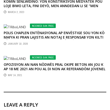
KOMIN SENLWIDINÒ: YON KONSTRIKSYON MEDYATÈK POU
LOJE BIWO LETA, FINI DEYÒ, MEN ANNDEDAN LI SE “MEN
NAN MACHWÈ”.
MARCH 2, 2023
NODWES SAK PASE
POLIS CHAPLEN ENTÈNASYONAL AP ENVÈSTIGE SOU YON KÒ
MAFYA KI PRAN LAJISTIS AN NOTAJ E RESPONSAB YON KILTI
KÒRIPSYON FONSYÈ KWONIK NAN NÒDWÈS PEYI DAYITI.
JANUARY 10, 2026
NODWES SAK PASE
OPOZISYON AN NAN NÒDWÈS PRAL OKIPE BETON AN JOU K
AP 18 ME 2021 AN POU AL DI NON AK REFERANDÒM JOVENEL
MOÏSE LA
MAY 14, 2021
LEAVE A REPLY