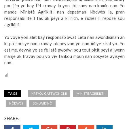
pou jèn yo bay fèt travay la yon lòt sans nan komin nan. Yo
mande Ministè Agrikilti nan depatman Nòdwès la, pran
responsabilite l fas ak peyi a ki rich, e richès li repoze sou
agrikilti.
Yo voye yon alèt bay responsab bwat Leta nan awondisman an
ki pa sousye nan travay ak peyizan yo nan milye riral yo. Yo
estime, devwa yo se fè latè pwodwi pou tout pitit peyi a jwenn
manje ak travay pou yo viv tankou moun nan sosyete ayisyèn
nan.
TAGS
KREYÒL GASTWONOMI
MINISTÈ AGRIKILTI
NÒDWÈS
SENLWIDINÒ
SHARE: