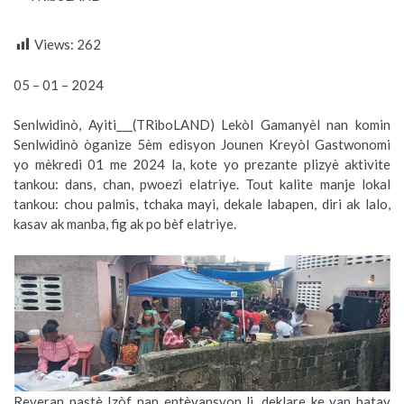
Views:
262
05 – 01 – 2024
Senlwidinò, Ayiti___(TRiboLAND) Lekòl Gamanyèl nan komin
Senlwidinò òganize 5èm edisyon Jounen Kreyòl Gastwonomi
yo mèkredi 01 me 2024 la, kote yo prezante plizyè aktivite
tankou: dans, chan, pwoezi elatriye. Tout kalite manje lokal
tankou: chou palmis, tchaka mayi, dekale labapen, diri ak lalo,
kasav ak manba, fig ak po bèf elatriye.
Reveran pastè Izòf nan entèvansyon li, deklare ke yap batay