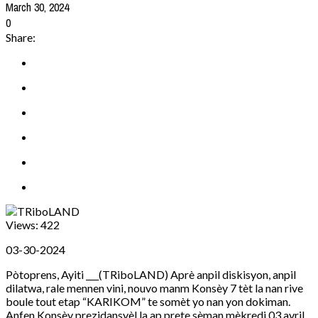
March 30, 2024
0
Share:
Views:
422
03-30-2024
Pòtoprens, Ayiti ___(TRiboLAND) Aprè anpil diskisyon, anpil
dilatwa, rale mennen vini, nouvo manm Konsèy 7 tèt la nan rive
boule tout etap “KARIKOM” te somèt yo nan yon dokiman.
Anfen Konsèy prezidansyèl la ap prete sèman mèkredi 03 avril