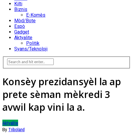
Kilti
Biznis
E-Komès
Mòd/Bote
Espò
Gadget
Aktyalite
Politik
Syans/Teknoloji
Konsèy prezidansyèl la ap
prete sèman mèkredi 3
avwil kap vini la a.
Aktyalite
By
Triboland