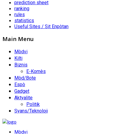
prediction sheet
ranking
rules
statistics
Useful Sites / Sit Enpòtan
Main Menu
Mòdvi
Kilti
Biznis
E-Komès
Mòd/Bote
Espò
Gadget
Aktyalite
Politik
Syans/Teknoloji
Mòdvi