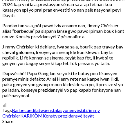
2024 kap vini la a, prestasyon sèman sa a, ap fèt nan kou
kasasyon epi yo pral pran envestiti yo nan palè nasyonal peyi
Dayiti.
Pandan tan sa a, pòt pawòl viv ansanm nan, Jimmy Chérisier
alias “barbecue” pa sispann lanse gwo pawòl piman bouk kont
nouvo Konsèy prezidansyèl 7 pèsonalite a.
Jimmy Chérisier ki deklare, fwa sa sa a, bourik pap travay bay
cheval galonnen, li voye yon mesaj klè kon klewoz bay la
repiblik. Li fè konnen se sinema, teyàt kap fèt, li kwè si te
genyen yon bagay serye ki tap fèt, fòk prezans yo ta la.
Dapwè chèf Papa Gang lan, se yo ki te batay pou fè ansyen
premye minis defakto Ariel Henry rete nan kanpe lwen, li di,
paka genyen yon gwoup moun ki deside san yo, li presize si yo
pa ladan, konseye prezidansyèl yo pap kapab fonksyone nan
palè nasyonal.
Tags
Barbecue
dilatwà
enstalasyon
envèstiti
Jimmy
Chérisier
KARIKÒM
Konsèy prezidansyèl
teyàt
Share: