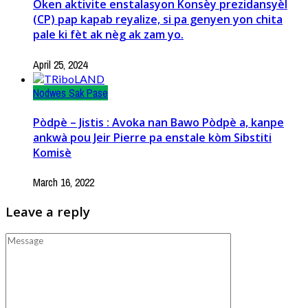
Oken aktivite enstalasyon Konsèy prezidansyèl
(CP) pap kapab reyalize, si pa genyen yon chita
pale ki fèt ak nèg ak zam yo.
April 25, 2024
Nodwes Sak Pase
Pòdpè – Jistis : Avoka nan Bawo Pòdpè a, kanpe
ankwà pou Jeir Pierre pa enstale kòm Sibstiti
Komisè
March 16, 2022
Leave a reply