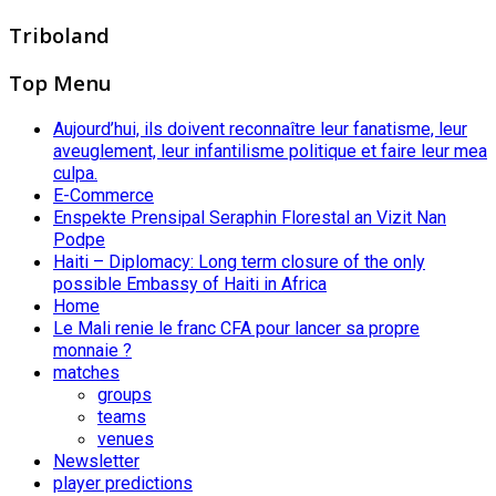
Triboland
Top Menu
Aujourd’hui, ils doivent reconnaître leur fanatisme, leur
aveuglement, leur infantilisme politique et faire leur mea
culpa.
E-Commerce
Enspekte Prensipal Seraphin Florestal an Vizit Nan
Podpe
Haiti – Diplomacy: Long term closure of the only
possible Embassy of Haiti in Africa
Home
Le Mali renie le franc CFA pour lancer sa propre
monnaie ?
matches
groups
teams
venues
Newsletter
player predictions