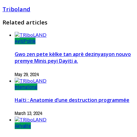
Triboland
Related articles
Ayiti/Politik
Gwo zen pete kèlke tan aprè dezinyasyon nouvo
premye Minis peyi Dayiti a.
May 29, 2024
International
Haïti : Anatomie d’une destruction programmée
March 13, 2024
Aktyalite