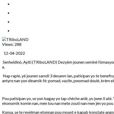
Views:
288
12-04-2022
Senlwidinò, Ayiti (TRiboLAND) Dezyèm jounen seminè fòmasyon
a.
Nap raple, yè jounen samdi 3 desanm lan, patisipan yo te benefisy
antyre nan yon dinamik fè: pomad, vazlin, pwomad doulè, krèm eklè
Pou patisipan yo, se yon bagay yo tap chèche anlè, yo jwen li 
ekonomik komin nan, men tou nan mete zouti nan men jèn yo pou y
Konsa, se te reyèlman etonnan pou mount e kapab konstate angou