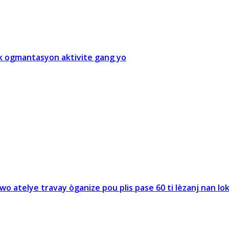
ak ogmantasyon aktivite gang yo
 atelye travay òganize pou plis pase 60 ti lèzanj nan lok