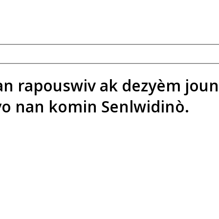
an rapouswiv ak dezyèm jou
yo nan komin Senlwidinò.