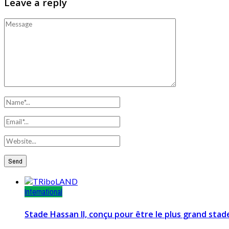
Leave a reply
International
Stade Hassan II, conçu pour être le plus grand sta