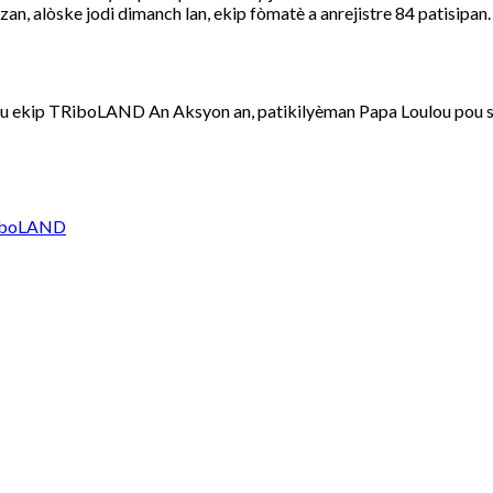
n, alòske jodi dimanch lan, ekip fòmatè a anrejistre 84 patisipan
 ekip TRiboLAND An Aksyon an, patikilyèman Papa Loulou pou sup
iboLAND