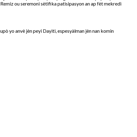
. Remiz ou seremoni sètifika patisipasyon an ap fèt mekredi
ò yo anvè jèn peyi Dayiti, espesyàlman jèn nan komin