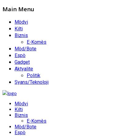
Main Menu
Mòdvi
Kilti
Biznis
E-Komès
Mòd/Bote
Espò
Gadget
Aktyalite
Politik
Syans/Teknoloji
Mòdvi
Kilti
Biznis
E-Komès
Mòd/Bote
Espò