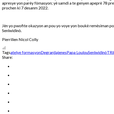
apresye yon parèy fòmasyon; yè samdi a te genyen apeprè 78 preza
prochen ki 7 desanm 2022.
Jèn yo pwofite okazyon an pou yo voye yon boukè remèsiman pou
Senlwidinò.
Pierrilien Nicol Colly
Tags
atelye formasyon
Degranj
lajenes
Papa Loulou
Senlwidinò
TR
Share: