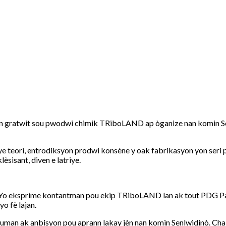
 gratwit sou pwodwi chimik TRiboLAND ap òganize nan komin Sen
e teori, entrodiksyon prodwi konsène y oak fabrikasyon yon seri pro
sisant, diven e latriye.
atè. Yo eksprime kontantman pou ekip TRiboLAND lan ak tout PDG 
o fè lajan.
man ak anbisyon pou aprann lakay jèn nan komin Senlwidinò. Chak 