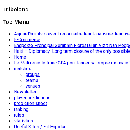
Triboland
Top Menu
Aujourd’hui, ils doivent reconnaître leur fanatisme, leur av
E-Commerce
Enspekte Prensipal Seraphin Florestal an Vizit Nan Podp
Haiti – Diplomacy: Long term closure of the only possible
Home
Le Mali renie le franc CFA pour lancer sa propre monnaie 
matches
groups
teams
venues
Newsletter
player predictions
prediction sheet
ranking
rules
statistics
Useful Sites / Sit Enpòtan