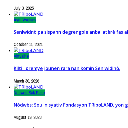
July 3, 2025
Ayiti Vyolans
Senlwidnò pa sispann degrengole anba latèrè fas 
October 11, 2021
Aktyalite
Kilti : premye jounen rara nan komin Senlwidinò.
March 30, 2026
Nodwes Sak Pase
Nòdwès: Sou inisyativ Fondasyon TRiboLAND, yon gwo
August 19, 2023