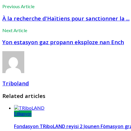
Previous Article
À la recherche d’Haïtiens pour sanctionner la ...
Next Article
Yon estasyon gaz propann eksploze nan Ench
Triboland
Related articles
Edikasyon
Fondasyon TRiboLAND reyisi 2 Jounen Fòmasyon gratis