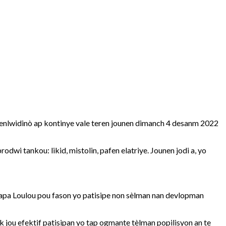
lwidinò ap kontinye vale teren jounen dimanch 4 desanm 2022
dwi tankou: likid, mistolin, pafen elatriye. Jounen jodi a, yo
Papa Loulou pou fason yo patisipe non sèlman nan devlopman
jou efektif patisipan yo tap ogmante tèlman popilisyon an te