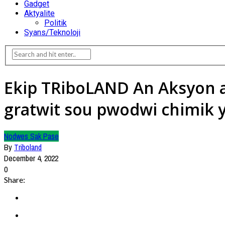
Gadget
Aktyalite
Politik
Syans/Teknoloji
Ekip TRiboLAND An Aksyon 
gratwit sou pwodwi chimik 
Nodwes Sak Pase
By
Triboland
December 4, 2022
0
Share: