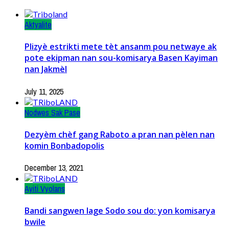
Aktyalite
Plizyè estrikti mete tèt ansanm pou netwaye ak
pote ekipman nan sou-komisarya Basen Kayiman
nan Jakmèl
July 11, 2025
Nodwes Sak Pase
Dezyèm chèf gang Raboto a pran nan pèlen nan
komin Bonbadopolis
December 13, 2021
Ayiti Vyolans
Bandi sangwen lage Sodo sou do: yon komisarya
bwile