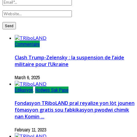
Commentaire
Clash Trump-Zelensky : la suspension de l’aide
militaire pour l’Ukraine
March 6, 2025
Edikasyon
,
Nodwes Sak Pase
Fondasyon TRiboLAND pral reyalize yon lòt jounen
fòmasyon gratis sou fabkikasyon pwodwi chimik
nan Komin ...
February 11, 2023