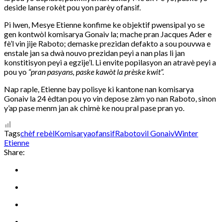
deside lanse rokèt pou yon parèy ofansif.
Pi lwen, Mesye Etienne konfime ke objektif pwensipal yo se
gen kontwòl komisarya Gonaiv la; mache pran Jacques Ader e
fè’l vin jije Raboto; demaske prezidan defakto a sou pouvwa e
enstale jan sa dwà nouvo prezidan peyi a nan plas li jan
konstitisyon peyi a egzije’l. Li envite popilasyon an atravè peyi a
pou yo
“pran pasyans, paske kawòt la prèske kwit”.
Nap raple, Etienne bay polisye ki kantone nan komisarya
Gonaiv la 24 èdtan pou yo vin depose zàm yo nan Raboto, sinon
y’ap pase menm jan ak chimè ke nou pral pase pran yo.
Tags
chèf rebèl
Komisarya
ofansif
Raboto
vil Gonaiv
Winter
Etienne
Share: