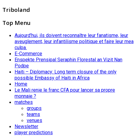
Triboland
Top Menu
Aujourd’hui, ils doivent reconnaître leur fanatisme, leur
aveuglement, leur infantilisme politique et faire leur mea
culpa.
E-Commerce
Enspekte Prensipal Seraphin Florestal an Vizit Nan
Podpe
Haiti – Diplomacy: Long term closure of the only
possible Embassy of Haiti in Africa
Home
Le Mali renie le franc CFA pour lancer sa propre
monnaie ?
matches
groups
teams
venues
Newsletter
player predictions