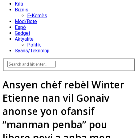
Kilti
Biznis
E-Komès
Mòd/Bote
Espò
Gadget
Aktyalite
Politik
Syans/Teknoloji
Ansyen chèf rebèl Winter
Etienne nan vil Gonaiv
anonse yon ofansif
“manman penba” pou
libere peyi a anba men