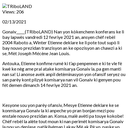
Views:
206
02/13/2021
Gonaiv_____(TRiboLAND) Nan yon kòkenchenn konferans ke li
bay lapwès vandredi 12 fevriye 2021 an, ansyen chèf rebèl
2004 Raboto a, Winter Etienne deklare ke li pote tout supò li
bay nouvo prezidan tranzisyon an ke opozisyon an chawzi a ki
se, Mèt Joseph Mécène Jean Louis.
Antouka, Etienne konfime rumè ki t’ap penpennen e ki te vle fè
kwè ke nèg ame pral atake komisarya Gonaiv la, pa gen manti
nan sa! Li anonse avèk anpil detèminasyon yon ofansif seryez ou
san parèy kont plizyè komisarya nan vil Gonaiv ki genyen pou
fèt demen dimanch 14 fevriye 2021 an.
Kesyone sou yon parèy ofansiv, Mesye Etienne deklare ke se
konmisarya Gonaiv la ki anpeche yo pran bonjan mezi pou
enstale nouvo prezidan an. Konsa, malè avèti pa touye kokobe!
Chèf rebèl la alète tout moun ki nan perimèt komisarya Gonaiv
la pou yo deplase, patikilyèman Lakay Mè ak Pè yo, paske yo