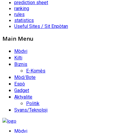
prediction sheet
ranking
rules
statistics
Useful Sites / Sit Enpòtan
Main Menu
Mòdvi
Kilti
Biznis
E-Komès
Mòd/Bote
Espò
Gadget
Aktyalite
Politik
Syans/Teknoloji
Mòdvi