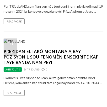
Par TRiboLAND.com Nan yon nòt toutouni li rann piblik jodi madi 19
novanm 2024 la, konseye pwezidansyèl, Fritz Alphonse Jean, ...
READ MORE
10
PREZIDAN ELI AKÒ MONTANA A,BAY
JUN
POZISYON L SOU FENOMÈN ENSEKIRITE KAP
TAYE BANDA NAN PEYI ...
AYITI/POLITIK
BY
TRIBOLAND
0
Ekonomis Fritz Alphonse Jean, akize gouvènman defakto Ariel
Henri a, kòm antite kap founi zam ilegal bay bandi yo. 06-10-2033 ...
READ MORE