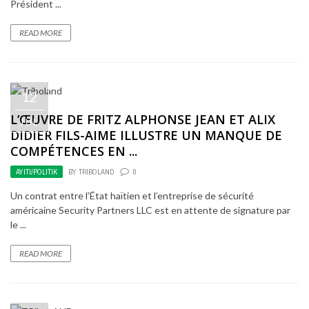
Président ...
READ MORE
12
L’ŒUVRE DE FRITZ ALPHONSE JEAN ET ALIX
JUL
DIDIER FILS-AIME ILLUSTRE UN MANQUE DE
COMPÉTENCES EN ...
AYITI/POLITIK
BY
TRIBOLAND
0
Un contrat entre l’État haïtien et l’entreprise de sécurité
américaine Security Partners LLC est en attente de signature par
le ...
READ MORE