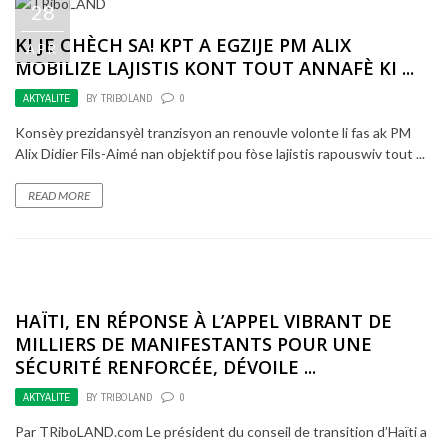
28
KI JE CHÈCH SA! KPT A EGZIJE PM ALIX
APR
MOBILIZE LAJISTIS KONT TOUT ANNAFÈ KI ...
AKTYALITE
BY
TRIBOLAND
0
Konsèy prezidansyèl tranzisyon an renouvle volonte li fas ak PM
Alix Didier Fils-Aimé nan objektif pou fòse lajistis rapouswiv tout ...
READ MORE
HAÏTI, EN RÉPONSE À L’APPEL VIBRANT DE
MILLIERS DE MANIFESTANTS POUR UNE
SÉCURITÉ RENFORCÉE, DÉVOILE ...
AKTYALITE
BY
TRIBOLAND
0
Par TRiboLAND.com Le président du conseil de transition d’Haïti a