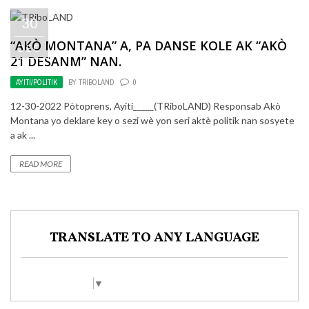
30
“AKÒ MONTANA” A, PA DANSE KOLE AK “AKÒ
DEC
21 DESANM” NAN.
AYITI/POLITIK
BY
TRIBOLAND
0
12-30-2022 Pòtoprens, Ayiti_____(TRiboLAND) Responsab Akò
Montana yo deklare key o sezi wè yon seri aktè politik nan sosyete
a ak ...
READ MORE
TRANSLATE TO ANY LANGUAGE
Select Language
▼