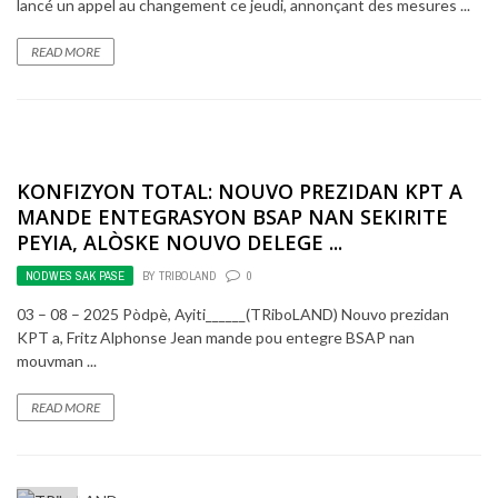
lancé un appel au changement ce jeudi, annonçant des mesures ...
READ MORE
KONFIZYON TOTAL: NOUVO PREZIDAN KPT A
MANDE ENTEGRASYON BSAP NAN SEKIRITE
PEYIA, ALÒSKE NOUVO DELEGE ...
NODWES SAK PASE
BY
TRIBOLAND
0
03 – 08 – 2025 Pòdpè, Ayiti______(TRiboLAND) Nouvo prezidan
KPT a, Fritz Alphonse Jean mande pou entegre BSAP nan
mouvman ...
READ MORE