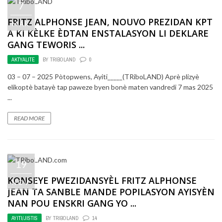
7
FRITZ ALPHONSE JEAN, NOUVO PREZIDAN KPT
MAR
A KI KÈLKE ÈDTAN ENSTALASYON LI DEKLARE
GANG TEWORIS ...
AKTYALITE
BY
TRIBOLAND
0
03 – 07 – 2025 Pòtopwens, Ayiti_____(TRiboLAND) Aprè plizyè
elikoptè batayè tap paweze byen bonè maten vandredi 7 mas 2025
...
READ MORE
19
KONSEYE PWEZIDANSYÈL FRITZ ALPHONSE
NOV
JEAN TA SANBLE MANDE POPILASYON AYISYÈN
NAN POU ENSKRI GANG YO ...
AYITI/JISTIS
BY
TRIBOLAND
14