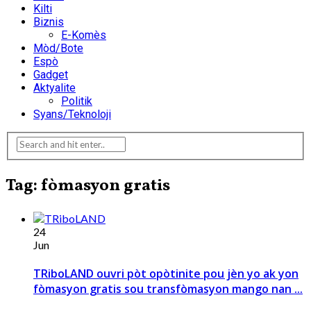
Kilti
Biznis
E-Komès
Mòd/Bote
Espò
Gadget
Aktyalite
Politik
Syans/Teknoloji
Tag: fòmasyon gratis
24
Jun
TRiboLAND ouvri pòt opòtinite pou jèn yo ak yon
fòmasyon gratis sou transfòmasyon mango nan ...