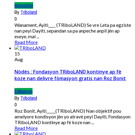
Innovation
By
Triboland
0
Wanament, Ayiti____ (TRiboLAND) Se vre Leta pa egziste
nan peyi Dayiti, sepandan sa pa anpeche anpil jèn ap
eseye, mal ...
Read More
15
Aug
Nòdès : Fondasyon TRiboLAND kontinye ap fè
koze nan delivre fòmasyon gratis nan Roz Bonit
Edikasyon
By
Triboland
0
Roz Bonit, Ayiti_____(TRiboLAND) Nan objektif pou
amelyore kondisyon jèn yo atravè peyi Dayiti, Fondasyon
TRiboLAND kontinye ap fè koze nan ...
Read More