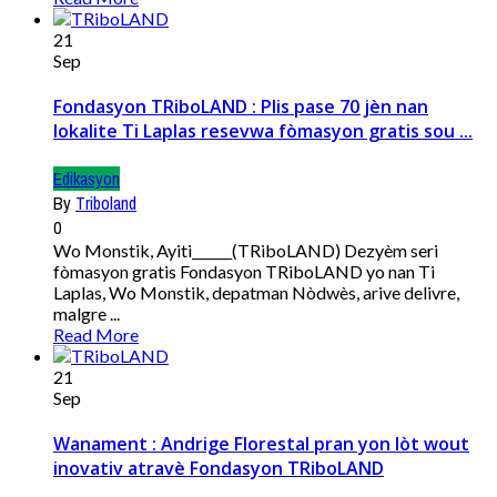
21
Sep
Fondasyon TRiboLAND : Plis pase 70 jèn nan
lokalite Ti Laplas resevwa fòmasyon gratis sou ...
Edikasyon
By
Triboland
0
Wo Monstik, Ayiti______(TRiboLAND) Dezyèm seri
fòmasyon gratis Fondasyon TRiboLAND yo nan Ti
Laplas, Wo Monstik, depatman Nòdwès, arive delivre,
malgre ...
Read More
21
Sep
Wanament : Andrige Florestal pran yon lòt wout
inovativ atravè Fondasyon TRiboLAND