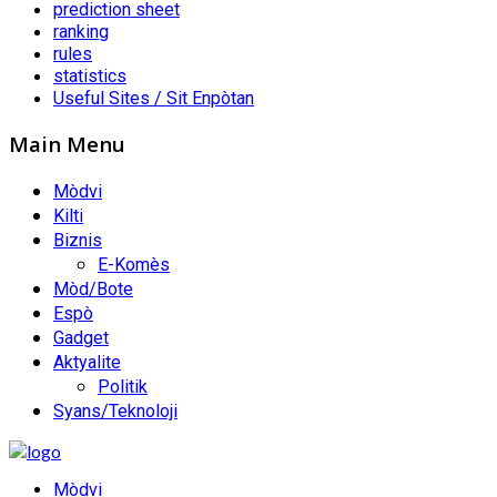
prediction sheet
ranking
rules
statistics
Useful Sites / Sit Enpòtan
Main Menu
Mòdvi
Kilti
Biznis
E-Komès
Mòd/Bote
Espò
Gadget
Aktyalite
Politik
Syans/Teknoloji
Mòdvi