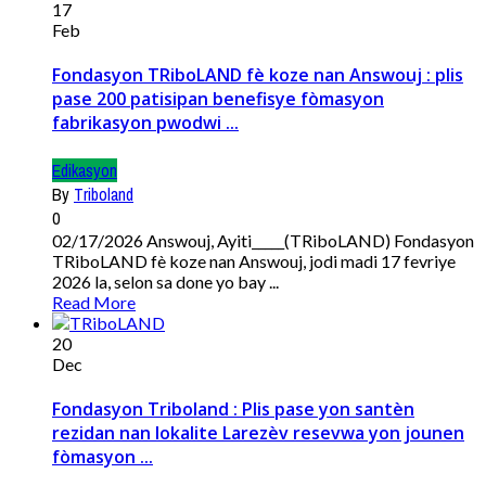
17
Feb
Fondasyon TRiboLAND fè koze nan Answouj : plis
pase 200 patisipan benefisye fòmasyon
fabrikasyon pwodwi ...
Edikasyon
By
Triboland
0
02/17/2026 Answouj, Ayiti_____(TRiboLAND) Fondasyon
TRiboLAND fè koze nan Answouj, jodi madi 17 fevriye
2026 la, selon sa done yo bay ...
Read More
20
Dec
Fondasyon Triboland : Plis pase yon santèn
rezidan nan lokalite Larezèv resevwa yon jounen
fòmasyon ...