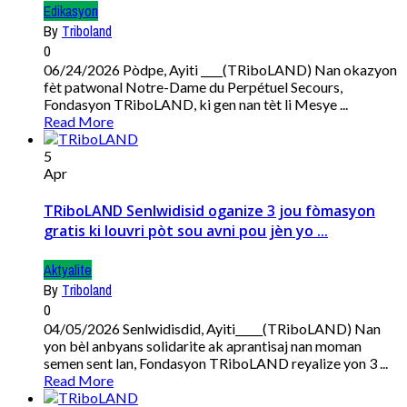
Edikasyon
By
Triboland
0
06/24/2026 Pòdpe, Ayiti ____(TRiboLAND) Nan okazyon
fèt patwonal Notre-Dame du Perpétuel Secours,
Fondasyon TRiboLAND, ki gen nan tèt li Mesye ...
Read More
5
Apr
TRiboLAND Senlwidisid oganize 3 jou fòmasyon
gratis ki louvri pòt sou avni pou jèn yo ...
Aktyalite
By
Triboland
0
04/05/2026 Senlwidisdid, Ayiti_____(TRiboLAND) Nan
yon bèl anbyans solidarite ak aprantisaj nan moman
semen sent lan, Fondasyon TRiboLAND reyalize yon 3 ...
Read More