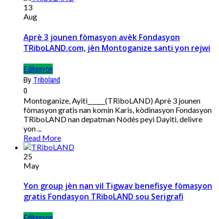
13
Aug
Aprè 3 jounen fòmasyon avèk Fondasyon
TRiboLAND.com, jèn Montoganize santi yon rejwi
Edikasyon
By
Triboland
0
Montoganize, Ayiti______(TRiboLAND) Aprè 3 jounen
fòmasyon gratis nan komin Karis, kòdinasyon Fondasyon
TRiboLAND nan depatman Nòdès peyi Dayiti, delivre
yon ...
Read More
25
May
Yon group jèn nan vil Tigwav benefisye fòmasyon
gratis Fondasyon TRiboLAND sou Serigrafi
Edikasyon