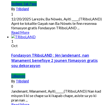
Nodwes Sak Pase
By
Triboland
1
12/20/2025 Larezèv, Ba Nòwès, Ayiti _____(TRiboLAND)
Aprè ke lokalite Gayak nan Ba Nòwès te finn resevwa
fòmasyon gratis Fondasyon TRiboLAND ...
Read More
1
Oct
Fondasyon TRiboLAND : Jèn Jandenant, nan
Wanament benefisye 2 jounen fòmasyon gratis
sou dekorasyon
Edikasyon
By
Triboland
0
Jandenant, Wanament, Ayiti______(TRiboLAND) Nan kad
misyon li ki se chape sa ki kapab chape, asiste sa yo ki
pran nan ...
Read More