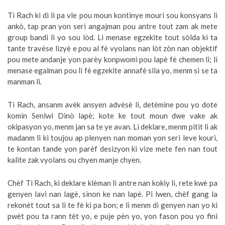
Ti Rach ki di li pa vle pou moun kontinye mouri sou konsyans li
ankò, tap pran yon seri angajman pou antre tout zam ak mete
group bandi li yo sou lòd. Li menase egzekite tout sòlda ki ta
tante travèse lizyè e pou al fè vyolans nan lòt zòn nan objektif
pou mete andanje yon parèy konpwomi pou lapè fè chemen li; li
menase egalman pou li fè egzekite annafè sila yo, menm si se ta
manman li.
Ti Rach, ansanm avèk ansyen advèsè li, detèmine pou yo dote
komin Senlwi Dinò lapè; kote ke tout moun dwe vake ak
okipasyon yo, menm jan sa te ye avan. Li deklare, menm pitit li ak
madanm li ki toujou ap plenyen nan moman yon seri leve kouri,
te kontan tande yon parèf desizyon ki vize mete fen nan tout
kalite zak vyolans ou chyen manje chyen.
Chèf Ti Rach, ki deklare klèman li antre nan kokiy li, rete kwè pa
genyen lavi nan lagè, sinon ke nan lapè. Pi lwen, chèf gang la
rekonèt tout sa li te fè ki pa bon; e li menm di genyen nan yo ki
pwèt pou ta rann tèt yo, e puje pèn yo, yon fason pou yo fini