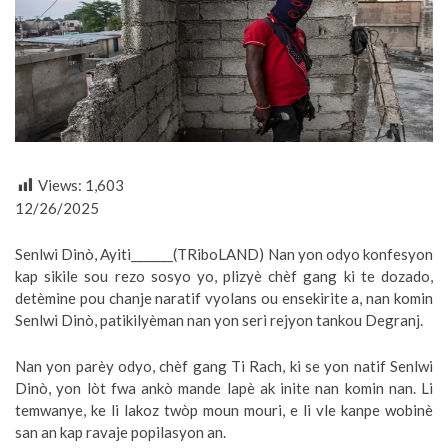
Views:
1,603
12/26/2025
Senlwi Dinò, Ayiti_______(TRiboLAND) Nan yon odyo konfesyon
kap sikile sou rezo sosyo yo, plizyè chèf gang ki te dozado,
detèmine pou chanje naratif vyolans ou ensekirite a, nan komin
Senlwi Dinò, patikilyèman nan yon seri rejyon tankou Degranj.
Nan yon parèy odyo, chèf gang Ti Rach, ki se yon natif Senlwi
Dinò, yon lòt fwa ankò mande lapè ak inite nan komin nan. Li
temwanye, ke li lakoz twòp moun mouri, e li vle kanpe wobinè
san an kap ravaje popilasyon an.