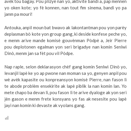
avèk tou bagay. Pou plizyè nan yo, aktivite bandi a, pap mennen
yo oken kote; yo fè konnen, nan tout fim sinema, bandi yo pa
janm pa mouri!
Antouka, anpil moun bat bwavo ak lakontantman pou yon parèy
deplasman bò kote yon group gang, ki deside konfese peche yo,
e menm arive mande komisè gouvènman Pòdpè a, Jeir Pierre
pou deplotonen egalman yon seri brigadye nan komin Senlwi
Dinò, menm jan sa fèt pou vil Pòdpe.
Nap raple, selon deklarasyon chèf gang komin Senlwi Dinò yo,
levanjil lapè ke yo ap pwone nan moman sa yo, genyen anpil pou
wè avèk kapasite ou konpreansyon komisè Pierre, nan fason li
te abode problèm ensekirite ak lapè piblik la nan komin lan. Yo
mete chapo ba devan li, pou fason li te arive dyaloge ak yon seri
jèn gason e menm frete konsyans yo fas ak nesesite pou lapè
jayi nan komin ki devaste ak vyolans gang.