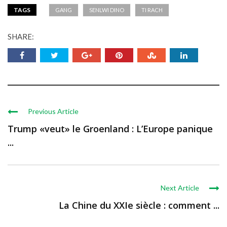
TAGS
GANG
SENLWI DINO
TI RACH
SHARE:
Previous Article
Trump «veut» le Groenland : L’Europe panique
...
Next Article
La Chine du XXIe siècle : comment ...