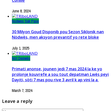
Conille
June 8, 2024
Nodwes Sak Pase
30 Milyon Goud Disponib pou Sezon Siklonik nan
Nòdwès, men aksyon prevantif yo rete bloke
July 1, 2025
Nòt Depwès
Primati anonse, jounen jedi 7 mas 2024 la ke yo
prolonje kouvrefe a sou tout depatman Lwès peyi
Dayiti, sòti 7 mas pou rive 3 avril k ap vini la a.
March 7, 2024
Leave a reply