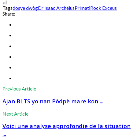
Tags
dosye dwòg
Dr Isaac Archélus
Primati
Rock Exceus
Share:
Previous Article
Ajan BLTS yo nan Pòdpè mare kon ...
Next Article
Voici une analyse approfondie de la situation
...