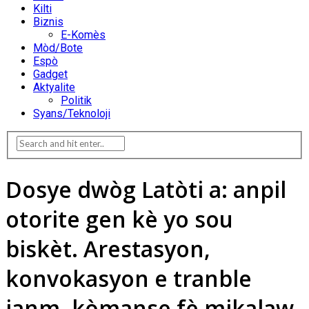
Kilti
Biznis
E-Komès
Mòd/Bote
Espò
Gadget
Aktyalite
Politik
Syans/Teknoloji
Dosye dwòg Latòti a: anpil
otorite gen kè yo sou
biskèt. Arestasyon,
konvokasyon e tranble
janm, kòmanse fè mikalaw,