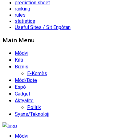
prediction sheet
ranking
rules
statistics
Useful Sites / Sit Enpòtan
Main Menu
Mòdvi
Kilti
Biznis
E-Komès
Mòd/Bote
Espò
Gadget
Aktyalite
Politik
Syans/Teknoloji
Mòdvi