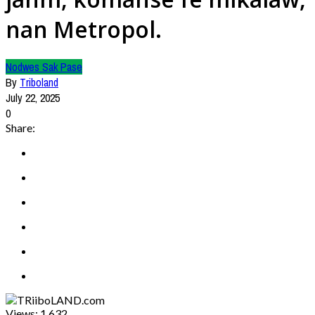
nan Metropol.
Nodwes Sak Pase
By
Triboland
July 22, 2025
0
Share:
Views:
1,632