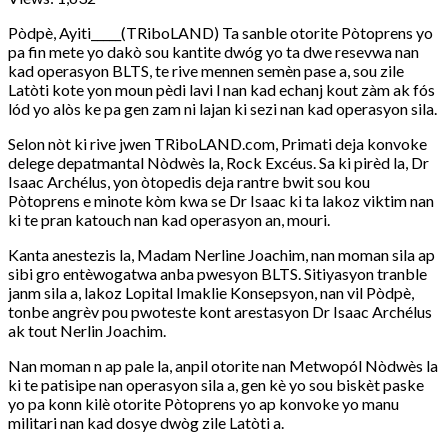
Pòdpè, Ayiti_____(TRiboLAND) Ta sanble otorite Pòtoprens yo
pa fin mete yo dakò sou kantite dwóg yo ta dwe resevwa nan
kad operasyon BLTS, te rive mennen semèn pase a, sou zile
Latòti kote yon moun pèdi lavi l nan kad echanj kout zàm ak fós
lód yo alòs ke pa gen zam ni lajan ki sezi nan kad operasyon sila.
Selon nòt ki rive jwen TRiboLAND.com, Primati deja konvoke
delege depatmantal Nòdwès la, Rock Excéus. Sa ki pirèd la, Dr
Isaac Archélus, yon òtopedis deja rantre bwit sou kou
Pòtoprens e minote kòm kwa se Dr Isaac ki ta lakoz viktim nan
ki te pran katouch nan kad operasyon an, mouri.
Kanta anestezis la, Madam Nerline Joachim, nan moman sila ap
sibi gro entèwogatwa anba pwesyon BLTS. Sitiyasyon tranble
janm sila a, lakoz Lopital Imaklie Konsepsyon, nan vil Pòdpè,
tonbe angrèv pou pwoteste kont arestasyon Dr Isaac Archélus
ak tout Nerlin Joachim.
Nan moman n ap pale la, anpil otorite nan Metwopól Nòdwès la
ki te patisipe nan operasyon sila a, gen kè yo sou biskèt paske
yo pa konn kilè otorite Pòtoprens yo ap konvoke yo manu
militari nan kad dosye dwòg zile Latòti a.