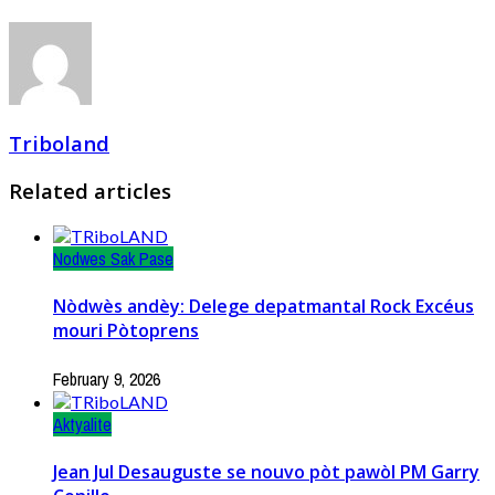
Triboland
Related articles
Nodwes Sak Pase
Nòdwès andèy: Delege depatmantal Rock Excéus
mouri Pòtoprens
February 9, 2026
Aktyalite
Jean Jul Desauguste se nouvo pòt pawòl PM Garry