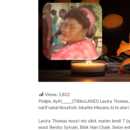
Views:
1,822
Pòdpè, Ayiti______(TRiboLAND) Lavira Thomas, a
natif natal Ansafolè, lokalite Meyans, ki te ater
Lavira Thomas mouri mò sibit, maten lendi 7 jiy
wout Benito Sylvain, Blòk Nan Chalè. Selon e