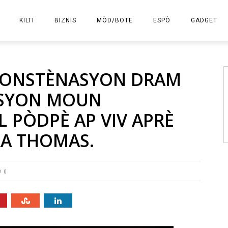
KILTI
BIZNIS
MÒD/BOTE
ESPÒ
GADGET
E-KOMÈS
, KONSTÈNASYON DRAM
ASYON MOUN
 PÒDPÈ AP VIV APRÈ
RA THOMAS.
0