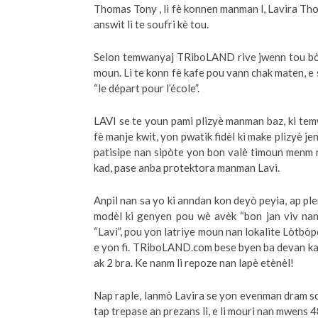
Thomas Tony , li fè konnen manman l, Lavira Tho
answit li te soufri kè tou.
Selon temwanyaj TRiboLAND rive jwenn tou bò
moun. Li te konn fè kafe pou vann chak maten, e
“le départ pour l’école”.
LAVI se te youn pami plizyè manman baz, ki temw
fè manje kwit, yon pwatik fidèl ki make plizyè j
patisipe nan sipòte yon bon valè timoun menm n
kad, pase anba protektora manman Lavi.
Anpil nan sa yo ki anndan kon deyò peyia, ap pler
modèl ki genyen pou wè avèk “bon jan viv nan
“Lavi”, pou yon latriye moun nan lokalite Lòtbòp
e yon fi. TRiboLAND.com bese byen ba devan ka
ak 2 bra. Ke nanm li repoze nan lapè etènèl!
Nap raple, lanmò Lavira se yon evenman dram sou 
tap trepase an prezans li, e li mouri nan mwens 4