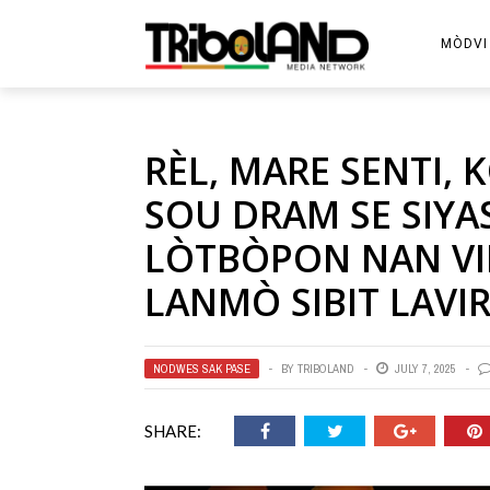
MÒDVI
RÈL, MARE SENTI
SOU DRAM SE SIY
LÒTBÒPON NAN VIL
LANMÒ SIBIT LAVI
NODWES SAK PASE
BY
TRIBOLAND
JULY 7, 2025
SHARE: