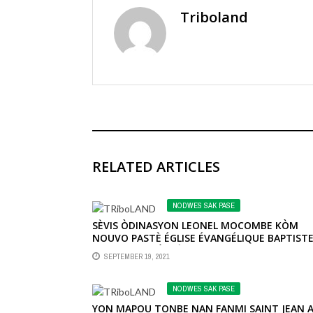
Triboland
RELATED ARTICLES
NODWES SAK PASE
SÈVIS ÒDINASYON LEONEL MOCOMBE KÒM
NOUVO PASTÈ ÉGLISE ÉVANGÉLIQUE BAPTIST
PENIEL NAN PÒDPÈ
SEPTEMBER 19, 2021
NODWES SAK PASE
YON MAPOU TONBE NAN FANMI SAINT JEAN 