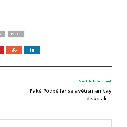
A
PÒDPÈ
Next Article
Pakè Pòdpè lanse avètisman bay
disko ak ...