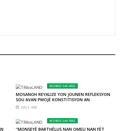
NODWES SAK PASE
MOSANOH REYALIZE YON JOUNEN REFLEKSYON
E
SOU AVAN PWOJÈ KONSTITISYON AN
JULY 5, 2025
NODWES SAK PASE
AN
“MONSEYÈ BARTHÉLUS NAN OMELI NAN FÈT