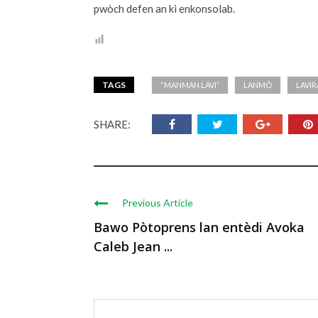
pwòch defen an ki enkonsolab.
TAGS
“MANMAN LAVI”
LANMÒ
LAVIR
SHARE:
Previous Article
Bawo Pòtoprens lan entèdi Avoka
Caleb Jean ...