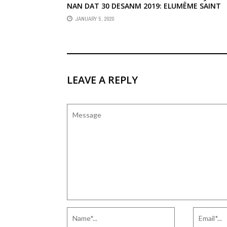
NAN DAT 30 DESANM 2019: ELUMÊME SAINT
JEAN ALYAS “TON MÈM”
JANUARY 5, 2020
LEAVE A REPLY