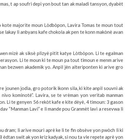
mas, t ap soufri depi yon bout tan ak maladi tansyon, dyabèt
 kote majorite moun Lòdbòpon, Lavira Tomas te moun tout
 se lakay li anbyans kafe chokola ak pen te konn makònè avan
en mizè ak siksè plizyè pitit katye Lòtbòpon. Li te egalman
enerasyon. Li te moun ki te moun pa tout timoun e menm arive
an bezwen akademik yo. Anpil jèn alteriponten ki arive gro
e jounen jodia, gro potorik ikonn sila, ki kite anpil souvni ak
 nivo kominotè”. Lavira, se te vrèman yon veritab manman
on. Li te genyen 56 rekòt kafe e kite dèyè, 4 timoun: 3 gason
dav “Manman Lavi” e li mande pou Granmèt lavi a resevwa li
dram; li arive mouri aprè ke li te fin obsève yon pwòch li ki
8 èdtan swit ak yon kriz kadyak, si nou ta vle repete aprè yon