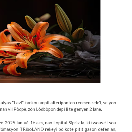
lyas “Lavi” tankou anpil alteriponten renmen rele’l, se yon
i nan vil Pòdpè, zòn Lòdbòpon depi li te genyen 2 lane.
è 2025 lan vè 1è a.m, nan Lopital Sipriz la, ki twouve’l sou
nfómasyon TRiboLAND rekeyi bò kote pitit gason defen an,