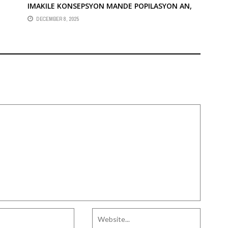
IMAKILE KONSEPSYON MANDE POPILASYON AN,
ANN SOTI NAN CHIREPIT, CHANJE PÒDPÈ
DECEMBER 8, 2025
ANSANM”