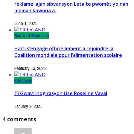
reklame lajan sibvansyon Leta te pwomèt yo nan
moman kowona a.
June 1, 2021
Santé et Médecine
Haïti s’engage officiellement à rejoindre la
Coalition mondiale pour l’alimentation scolaire
February 13, 2025
Edikasyon
Ti Gwav: inogirasyon Lise Roseline Vaval
January 9, 2021
4 comments