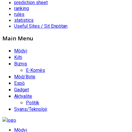
prediction sheet
ranking
rules
statistics
Useful Sites / Sit Enpòtan
Main Menu
Mòdvi
Kilti
Biznis
E-Komès
Mòd/Bote
Espò
Gadget
Aktyalite
Politik
Syans/Teknoloji
Mòdvi