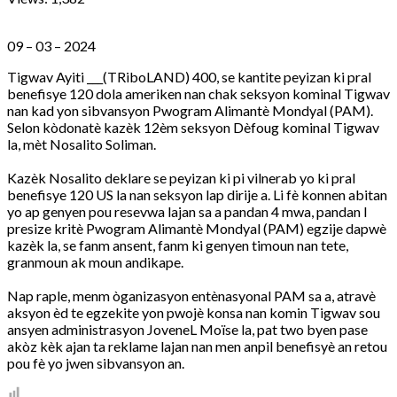
09 – 03 – 2024
Tigwav Ayiti ___(TRiboLAND) 400, se kantite peyizan ki pral
benefisye 120 dola ameriken nan chak seksyon kominal Tigwav
nan kad yon sibvansyon Pwogram Alimantè Mondyal (PAM).
Selon kòdonatè kazèk 12èm seksyon Dèfoug kominal Tigwav
la, mèt Nosalito Soliman.
Kazèk Nosalito deklare se peyizan ki pi vilnerab yo ki pral
benefisye 120 US la nan seksyon lap dirije a. Li fè konnen abitan
yo ap genyen pou resevwa lajan sa a pandan 4 mwa, pandan l
presize kritè Pwogram Alimantè Mondyal (PAM) egzije dapwè
kazèk la, se fanm ansent, fanm ki genyen timoun nan tete,
granmoun ak moun andikape.
Nap raple, menm òganizasyon entènasyonal PAM sa a, atravè
aksyon èd te egzekite yon pwojè konsa nan komin Tigwav sou
ansyen administrasyon JoveneL Moïse la, pat two byen pase
akòz kèk ajan ta reklame lajan nan men anpil benefisyè an retou
pou fè yo jwen sibvansyon an.