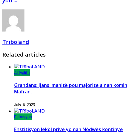
yon ...
Triboland
Related articles
Aktyalite
Grandans: Ijans Imanitè pou majorite a nan komin
Mafran.
July 4, 2023
Edikasyon
Enstitisyon lekòl prive yo nan Nòdwès kontinye