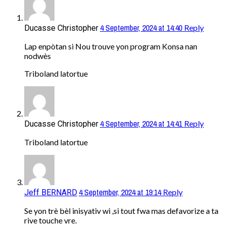
4 September, 2024 at 14:40
Reply
Ducasse Christopher
Lap enpòtan si Nou trouve yon program Konsa nan
nodwès
Triboland latortue
4 September, 2024 at 14:41
Reply
Ducasse Christopher
Triboland latortue
4 September, 2024 at 19:14
Reply
Jeff BERNARD
Se yon trè bèl inisyativ wi ,si tout fwa mas defavorize a ta
rive touche vre.