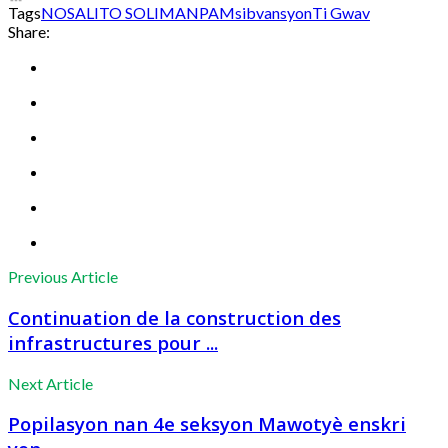
Tags
NOSALITO SOLIMAN
PAM
sibvansyon
Ti Gwav
Share:
Previous Article
Continuation de la construction des
infrastructures pour ...
Next Article
Popilasyon nan 4e seksyon Mawotyè enskri