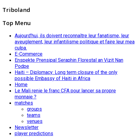
Triboland
Top Menu
Aujourd’hui, ils doivent reconnaître leur fanatisme, leur
aveuglement, leur infantilisme politique et faire leur mea
culpa.
E-Commerce
Enspekte Prensipal Seraphin Florestal an Vizit Nan
Podpe
Haiti – Diplomacy: Long term closure of the only
possible Embassy of Haiti in Africa
Home
Le Mali renie le franc CFA pour lancer sa propre
monnaie ?
matches
groups
teams
venues
Newsletter
player predictions