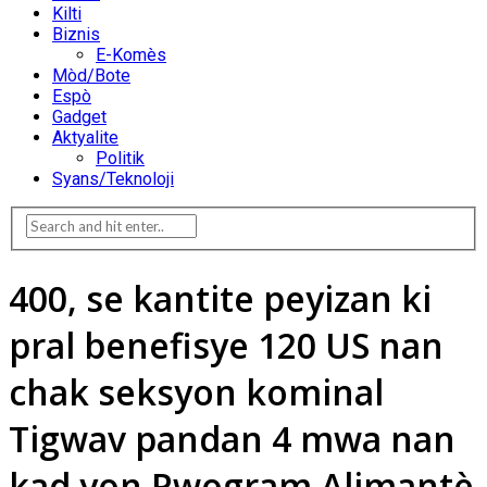
Kilti
Biznis
E-Komès
Mòd/Bote
Espò
Gadget
Aktyalite
Politik
Syans/Teknoloji
400, se kantite peyizan ki
pral benefisye 120 US nan
chak seksyon kominal
Tigwav pandan 4 mwa nan
kad yon Pwogram Alimantè