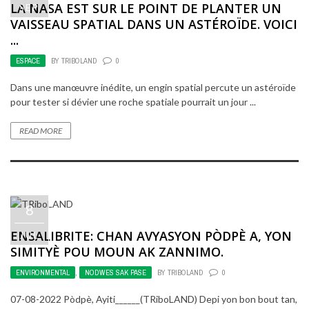
LA NASA EST SUR LE POINT DE PLANTER UN
SEP
VAISSEAU SPATIAL DANS UN ASTÉROÏDE. VOICI
...
ESPACE
BY
TRIBOLAND
0
Dans une manœuvre inédite, un engin spatial percute un astéroïde
pour tester si dévier une roche spatiale pourrait un jour ...
READ MORE
8
ENSALIBRITE: CHAN AVYASYON PÒDPÈ A, YON
JUL
SIMITYÈ POU MOUN AK ZANNIMO.
ENVIRONMENTAL
,
NODWES SAK PASE
BY
TRIBOLAND
0
07-08-2022 Pòdpè, Ayiti______(TRiboLAND) Depi yon bon bout tan,