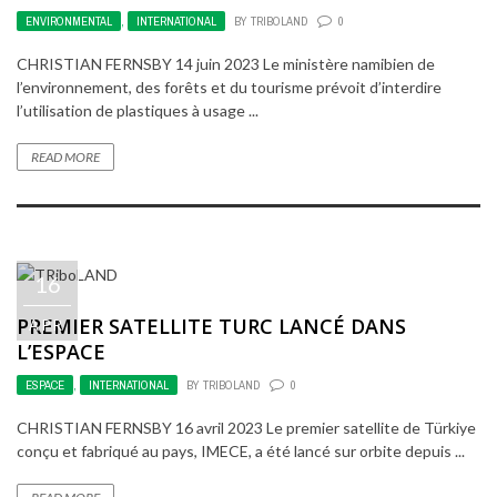
ENVIRONMENTAL
,
INTERNATIONAL
BY
TRIBOLAND
0
CHRISTIAN FERNSBY 14 juin 2023 Le ministère namibien de
l’environnement, des forêts et du tourisme prévoit d’interdire
l’utilisation de plastiques à usage ...
READ MORE
16
PREMIER SATELLITE TURC LANCÉ DANS
APR
L’ESPACE
ESPACE
,
INTERNATIONAL
BY
TRIBOLAND
0
CHRISTIAN FERNSBY 16 avril 2023 Le premier satellite de Türkiye
conçu et fabriqué au pays, IMECE, a été lancé sur orbite depuis ...