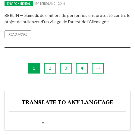
ENVIRONMENTAL
BY
TRIBOLAND
0
BERLIN — Samedi, des milliers de personnes ont protesté contre le
projet de bulldozer d’un village de l’ouest de l’Allemagne ...
READ MORE
1
2
3
4
TRANSLATE TO ANY LANGUAGE
Select Language
▼