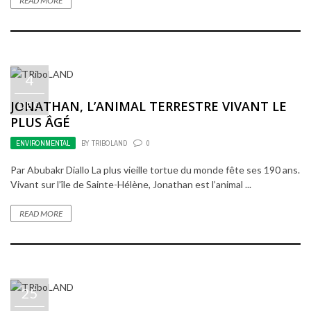
READ MORE
4
JONATHAN, L’ANIMAL TERRESTRE VIVANT LE
DEC
PLUS ÂGÉ
ENVIRONMENTAL
BY
TRIBOLAND
0
Par Abubakr Diallo La plus vieille tortue du monde fête ses 190 ans.
Vivant sur l’île de Sainte-Hélène, Jonathan est l’animal ...
READ MORE
25