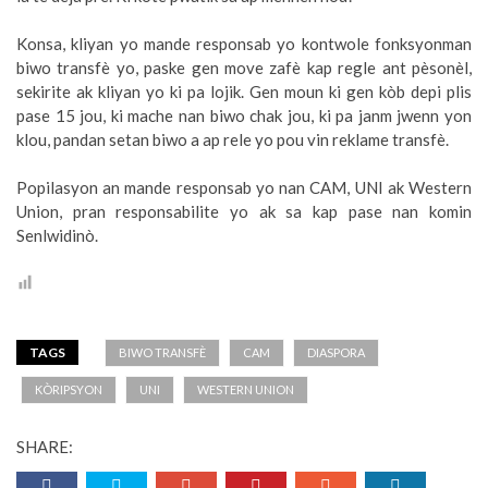
Konsa, kliyan yo mande responsab yo kontwole fonksyonman
biwo transfè yo, paske gen move zafè kap regle ant pèsonèl,
sekirite ak kliyan yo ki pa lojik. Gen moun ki gen kòb depi plis
pase 15 jou, ki mache nan biwo chak jou, ki pa janm jwenn yon
klou, pandan setan biwo a ap rele yo pou vin reklame transfè.
Popilasyon an mande responsab yo nan CAM, UNI ak Western
Union, pran responsabilite yo ak sa kap pase nan komin
Senlwidinò.
TAGS
BIWO TRANSFÈ
CAM
DIASPORA
KÒRIPSYON
UNI
WESTERN UNION
SHARE: