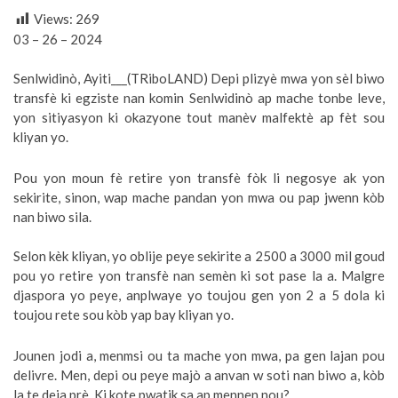
Views:
269
03 – 26 – 2024
Senlwidinò, Ayiti___(TRiboLAND) Depi plizyè mwa yon sèl biwo
transfè ki egziste nan komin Senlwidinò ap mache tonbe leve,
yon sitiyasyon ki okazyone tout manèv malfektè ap fèt sou
kliyan yo.
Pou yon moun fè retire yon transfè fòk li negosye ak yon
sekirite, sinon, wap mache pandan yon mwa ou pap jwenn kòb
nan biwo sila.
Selon kèk kliyan, yo oblije peye sekirite a 2500 a 3000 mil goud
pou yo retire yon transfè nan semèn ki sot pase la a. Malgre
djaspora yo peye, anplwaye yo toujou gen yon 2 a 5 dola ki
toujou rete sou kòb yap bay kliyan yo.
Jounen jodi a, menmsi ou ta mache yon mwa, pa gen lajan pou
delivre. Men, depi ou peye majò a anvan w soti nan biwo a, kòb
la te deja prè. Ki kote pwatik sa ap mennen nou?