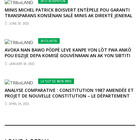
AYITI KÒRIPSYON
MINIS MICHEL PATRICK BOISVERT ENTÈPELE POU GARANTI
TRANSPARANS KONSÈNAN SALÈ MINIS AK DIREKTÈ JENERAL
OTONÒM YO
JUNE 30, 2023
AYITI/JISTIS
AVOKA NAN BAWO PÒDPÈ LEVE KANPE YON LÒT FWA ANKÒ
POU EGZIJE DEPA KOMISÈ GOUVÈNMAN AN AK YON SIBTITI
NAN PAKÈ A.
JANUARY 30, 2022
LA "LOI" DE MON PAYS
ANALYSE COMPARATIVE : CONSTITUTION 1987 AMENDÉE ET
PROJET DE NOUVELLE CONSTITUTION – LE DÉPARTEMENT
(SUITE 2)
APRIL 24, 2021