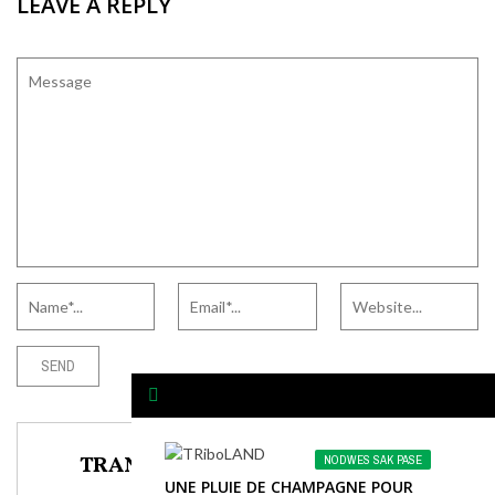
LEAVE A REPLY
TRANSLATE TO ANY LANGUAGE
NODWES SAK PASE
UNE PLUIE DE CHAMPAGNE POUR