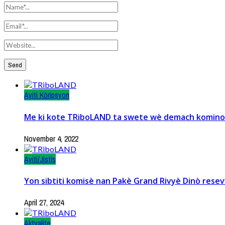
Ayiti Kòripsyon
Me ki kote TRiboLAND ta swete wè demach kominote 
November 4, 2022
Ayiti/Jistis
Yon sibtiti komisè nan Pakè Grand Rivyè Dinò resevw
April 27, 2024
Aktyalite