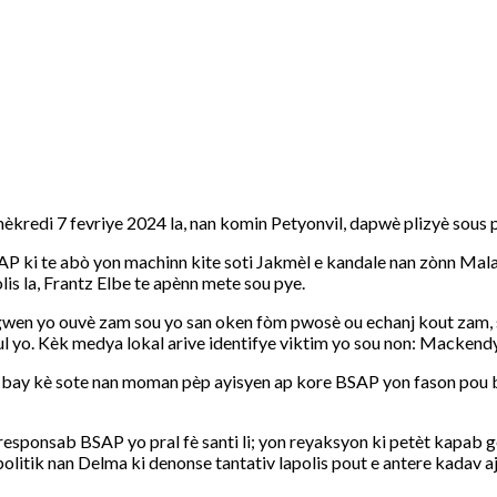
kredi 7 fevriye 2024 la, nan komin Petyonvil, dapwè plizyè sous p
P ki te abò yon machinn kite soti Jakmèl e kandale nan zònn Mal
is la, Frantz Elbe te apènn mete sou pye.
gwen yo ouvè zam sou yo san oken fòm pwosè ou echanj kout zam, s
poul yo. Kèk medya lokal arive identifye viktim yo sou non: Macken
 bay kè sote nan moman pèp ayisyen ap kore BSAP yon fason pou b
responsab BSAP yo pral fè santi li; yon reyaksyon ki petèt kapa
n politik nan Delma ki denonse tantativ lapolis pout e antere kadav