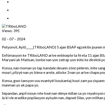
Views:
391
02 – 07 – 2024
Petyonvil, Ayiti_____(TRiboLAND) 5 ajan BSAP egzekite jounen mè
Enfòmasyon ke TRiboLAND arive entèsepte ta fè eta 11 ajan BSA
Maryani ak Matisan, tonbe nan yon zatrap yon inite ke direktè pol
Konsa, nan moman yo tap kandale desann zònn pèleren, inite san
mouri, plizyè nan yo blese e arete, alòske 3 nan yo arive chape 
Konsa, gwo tansyon sou evantyèl boukantaj kout zam pa sispann
manman yo ak papa yo.
Sepandan, anpil moun rete kwè nan dènye èdtan sa yo reyaksyon 
la ki vle eradike popilasyon ayisyèn nan, dapwè Silas, yon milita