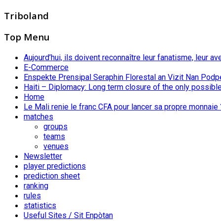
Triboland
Top Menu
Aujourd’hui, ils doivent reconnaître leur fanatisme, leur av
E-Commerce
Enspekte Prensipal Seraphin Florestal an Vizit Nan Podp
Haiti – Diplomacy: Long term closure of the only possible
Home
Le Mali renie le franc CFA pour lancer sa propre monnaie 
matches
groups
teams
venues
Newsletter
player predictions
prediction sheet
ranking
rules
statistics
Useful Sites / Sit Enpòtan