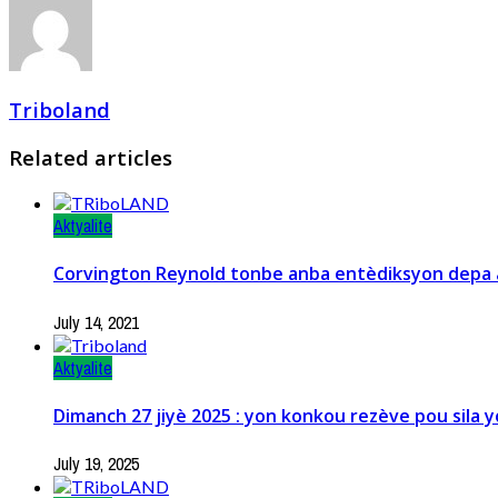
Triboland
Related articles
Aktyalite
Corvington Reynold tonbe anba entèdiksyon depa ak
July 14, 2021
Aktyalite
Dimanch 27 jiyè 2025 : yon konkou rezève pou sila y
July 19, 2025