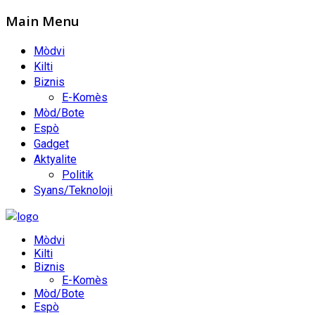
Main Menu
Mòdvi
Kilti
Biznis
E-Komès
Mòd/Bote
Espò
Gadget
Aktyalite
Politik
Syans/Teknoloji
Mòdvi
Kilti
Biznis
E-Komès
Mòd/Bote
Espò