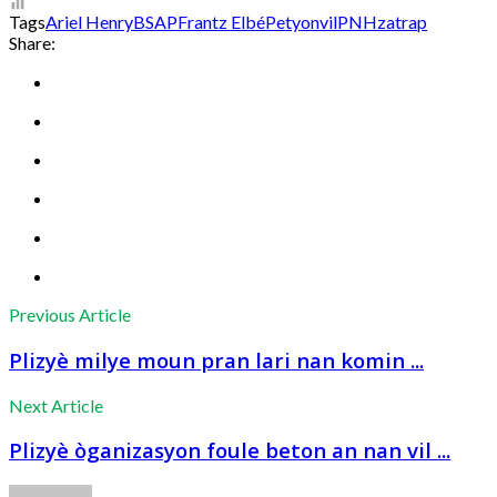
Tags
Ariel Henry
BSAP
Frantz Elbé
Petyonvil
PNH
zatrap
Share:
Previous Article
Plizyè milye moun pran lari nan komin ...
Next Article
Plizyè òganizasyon foule beton an nan vil ...