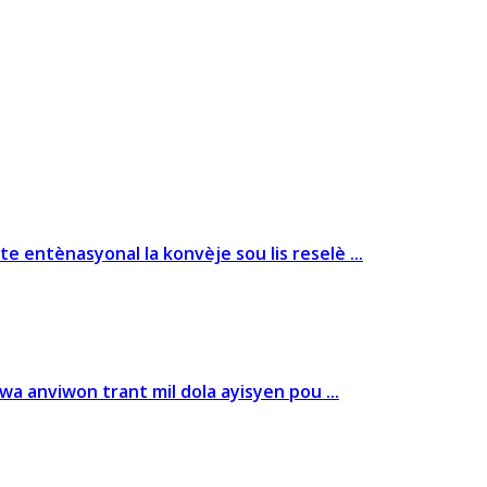
entènasyonal la konvèje sou lis reselè ...
a anviwon trant mil dola ayisyen pou ...