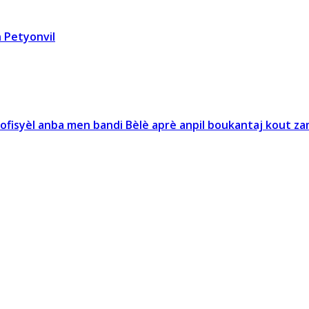
 Petyonvil
 ofisyèl anba men bandi Bèlè aprè anpil boukantaj kout za