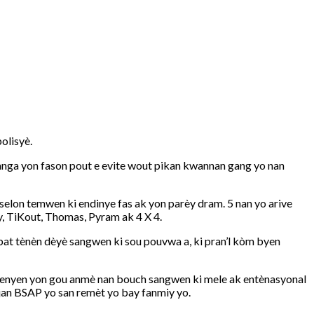
olisyè.
anga yon fason pout e evite wout pikan kwannan gang yo nan
elon temwen ki endinye fas ak yon parèy dram. 5 nan yo arive
dy, TiKout, Thomas, Pyram ak 4 X 4.
at tènèn dèyè sangwen ki sou pouvwa a, ki pran’l kòm byen
b genyen yon gou anmè nan bouch sangwen ki mele ak entènasyonal
 ajan BSAP yo san remèt yo bay fanmiy yo.