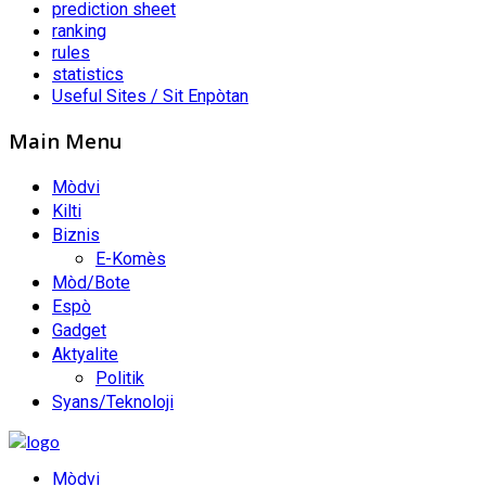
prediction sheet
ranking
rules
statistics
Useful Sites / Sit Enpòtan
Main Menu
Mòdvi
Kilti
Biznis
E-Komès
Mòd/Bote
Espò
Gadget
Aktyalite
Politik
Syans/Teknoloji
Mòdvi