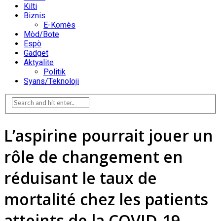
Kilti
Biznis
E-Komès
Mòd/Bote
Espò
Gadget
Aktyalite
Politik
Syans/Teknoloji
L’aspirine pourrait jouer un
rôle de changement en
réduisant le taux de
mortalité chez les patients
atteints de la COVID-19