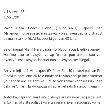
Views:
254
12/25/20
West Palm Beach, Florid___(TRiboLAND) Lapolis nan
Miragwànn prosede ak arestasyon yon ansyen depite distri 88,
palman Eta Florid, Al Jacquet ki genyen 40 lane.
Selon jounal Miami Herald nan Florid, yon sous kredib e anonym
konfime otorite ayisyèn yo ap fè bras pou ankete sou yon
evantyèl enplikasyon Jacquet nan posesyon zàm illegal.
Ansyen lejislatè Al Jacquet (D-Palm Beach) te sèvi palman Eta
Florid la apati ane 2016 e finalman te vinn pèdi primè demokràt
yo pandan ane sa aprè ke li te fè yon remak kont massi ki t’ap
dekrive Omari Hardy, opozan ki aprè mete do li atè politikman.
Antouka, daprè Miami Herald, dosye arestasyon Jacquet a, soti
anba men otorite polisyè yo e travèse al jwen responsab yo nan