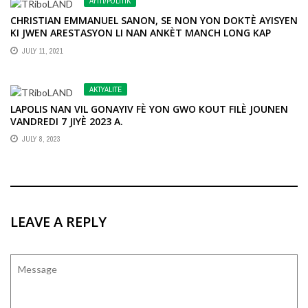
AYITI/POLITIK
CHRISTIAN EMMANUEL SANON, SE NON YON DOKTÈ AYISYEN
KI JWEN ARESTASYON LI NAN ANKÈT MANCH LONG KAP
MENNEN SOU ASASINAY PWEZIDAN DEFAKTO JOVENEL
JULY 11, 2021
MOISE LA.
AKTYALITE
LAPOLIS NAN VIL GONAYIV FÈ YON GWO KOUT FILÈ JOUNEN
VANDREDI 7 JIYÈ 2023 A.
JULY 8, 2023
LEAVE A REPLY