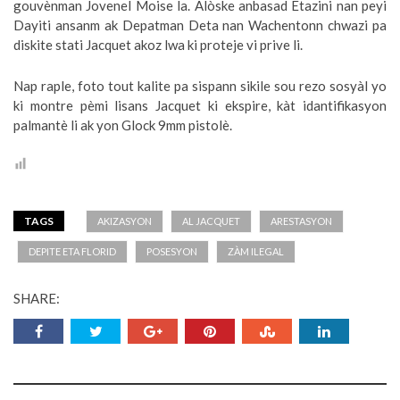
gouvènman Jovenel Moise la. Alòske anbasad Etazini nan peyi
Dayiti ansanm ak Depatman Deta nan Wachentonn chwazi pa
diskite stati Jacquet akoz lwa ki proteje vi prive li.
Nap raple, foto tout kalite pa sispann sikile sou rezo sosyàl yo
ki montre pèmi lisans Jacquet ki ekspire, kàt idantifikasyon
palmantè li ak yon Glock 9mm pistolè.
TAGS
AKIZASYON
AL JACQUET
ARESTASYON
DEPITE ETA FLORID
POSESYON
ZÀM ILEGAL
SHARE: