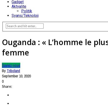
Gadget
Aktyalite
Politik
Syans/Teknoloji
Ouganda : « L’homme le plus
femme
Saviez-vous
By
Triboland
September 10, 2020
0
Share: