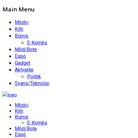
Main Menu
Mòdvi
Kilti
Biznis
E-Komès
Mòd/Bote
Espò
Gadget
Aktyalite
Politik
Syans/Teknoloji
Mòdvi
Kilti
Biznis
E-Komès
Mòd/Bote
Espò