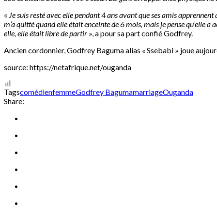
«
Je suis resté avec elle pendant 4 ans avant que ses amis apprennent qu
m’a quitté quand elle était enceinte de 6 mois, mais je pense qu’elle a a
elle, elle était libre de partir
», a pour sa part confié Godfrey.
Ancien cordonnier, Godfrey Baguma alias « Ssebabi » joue aujourd
source: https://netafrique.net/ouganda
Tags
comédien
femme
Godfrey Baguma
marriage
Ouganda
Share: