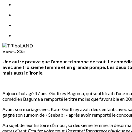
Views:
335
Une autre preuve que l’amour triomphe de tout. Le comédie
avec une troisième femme et en grande pompe. Les deux tour
mais aussi d’ironie.
Aujourd’hui âgé 47 ans, Godfrey Baguma, qui souffrirait d’une mala
comédien Baguma a remporté le titre moins que favorable en 2002,
Avant son mariage avec Kate, Godfrey avait deux enfants avec sa pr
gagné son surnom de « Ssebabi » après avoir remporté le concours 
Au sujet de leur histoire d’amour, sa deuxième femme, la désorm
autres disent. Ecoutez votre cœur. L’argent et l’apparence physique n