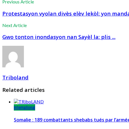
Previous Article
Protestasyon vyolan divès elèv lekòl: yon manda 
Next Article
Gwo tonton inondasyon nan Sayèl la: plis ...
Triboland
Related articles
International
Somalie : 189 combattants shebabs tués par l’arm