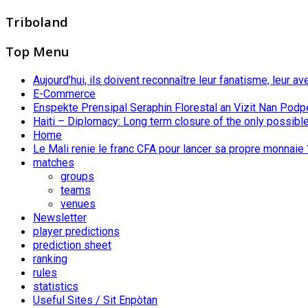
Triboland
Top Menu
Aujourd’hui, ils doivent reconnaître leur fanatisme, leur av
E-Commerce
Enspekte Prensipal Seraphin Florestal an Vizit Nan Podp
Haiti – Diplomacy: Long term closure of the only possible
Home
Le Mali renie le franc CFA pour lancer sa propre monnaie 
matches
groups
teams
venues
Newsletter
player predictions
prediction sheet
ranking
rules
statistics
Useful Sites / Sit Enpòtan