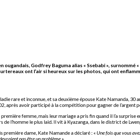
n ougandais, Godfrey Baguma alias « Ssebabi », surnommé « l
tereaux ont l’air si heureux sur les photos, qui ont enflamm
die rare et inconnue, et sa deuxième épouse Kate Namanda, 30 ans, o
 après avoir participé à la compétition pour gagner de l’argent po
emière femme, mais leur mariage a pris fin quand il l’a surprise en 
de l’homme le plus laid. Il vit à Kyazanga, dans le district de Lwe
ais première dame, Kate Namande a déclaré : «
Une fois que vous avez
e devraient pas être un problème
».