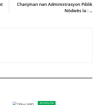
nt
Chanjman nan Administrasyon Piblik
Nòdwès la : ...
AYITI/POLITIK