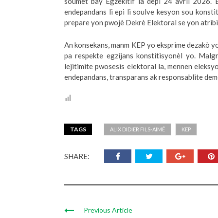
soumèt bay Egzekitif la depi 24 avril 2026. 
endepandans li epi li soulve kesyon sou konstit
prepare yon pwojè Dekrè Elektoral se yon atribisy
An konsekans, manm KEP yo eksprime dezakò yo 
pa respekte egzijans konstitisyonèl yo. Malg
lejitimite pwosesis elektoral la, mennen eleksy
endepandans, transparans ak responsablite demo
TAGS
ALIX DIDIER FILS-AIMÉ
KEP
SHARE:
Previous Article