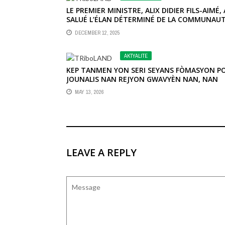
LE PREMIER MINISTRE, ALIX DIDIER FILS-AIMÉ, 
SALUÉ L’ÉLAN DÉTERMINÉ DE LA COMMUNAU
INTERNATIONALE EN FAVEUR D’HAÏTI
DECEMBER 12, 2025
AKTYALITE
KEP TANMEN YON SERI SEYANS FÒMASYON P
JOUNALIS NAN REJYON GWAVYÈN NAN, NAN
KOMIN TIGWAV.
MAY 13, 2026
LEAVE A REPLY