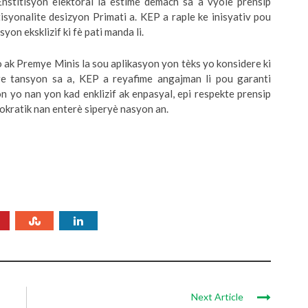
Enstitisyon elektoral la estime demach sa a vyole prensip
isyonalite desizyon Primati a. KEP a raple ke inisyativ pou
on eksklizif ki fè pati manda li.
ak Premye Minis la sou aplikasyon yon tèks yo konsidere ki
re tansyon sa a, KEP a reyafime angajman li pou garanti
on yo nan yon kad enklizif ak enpasyal, epi respekte prensip
kratik nan enterè siperyè nasyon an.
Next Article