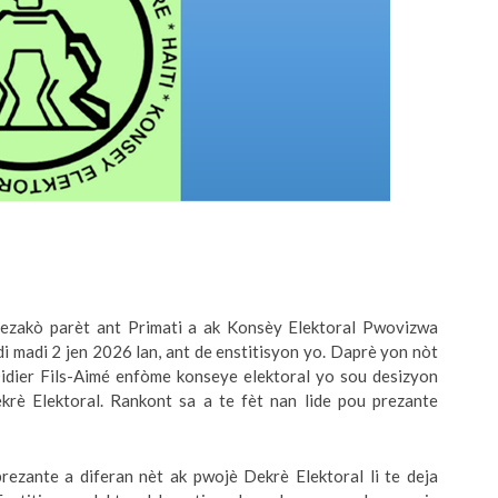
ezakò parèt ant Primati a ak Konsèy Elektoral Pwovizwa
i madi 2 jen 2026 lan, ant de enstitisyon yo. Daprè yon nòt
Didier Fils-Aimé enfòme konseye elektoral yo sou desizyon
rè Elektoral. Rankont sa a te fèt nan lide pou prezante
ezante a diferan nèt ak pwojè Dekrè Elektoral li te deja