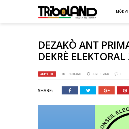
MÒDVI
DEZAKÒ ANT PRIMA
DEKRÈ ELEKTORAL 
AKTYALITE
BY
TRIBOLAND
JUNE 3, 2026
0
SHARE: