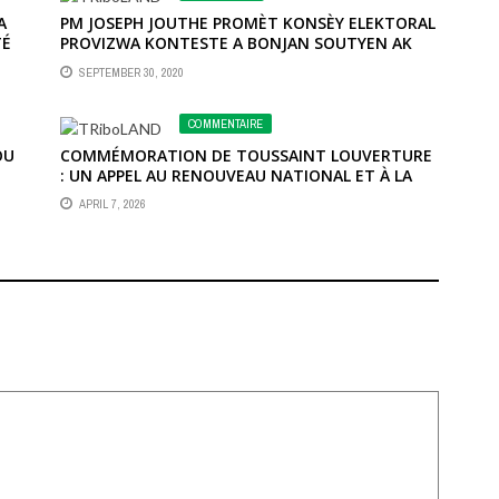
A
PM JOSEPH JOUTHE PROMÈT KONSÈY ELEKTORAL
TÉ
PROVIZWA KONTESTE A BONJAN SOUTYEN AK
GRESE SERE
SEPTEMBER 30, 2020
COMMENTAIRE
OU
COMMÉMORATION DE TOUSSAINT LOUVERTURE
: UN APPEL AU RENOUVEAU NATIONAL ET À LA
RESPONSABILITÉ COLLECTIVE
APRIL 7, 2026