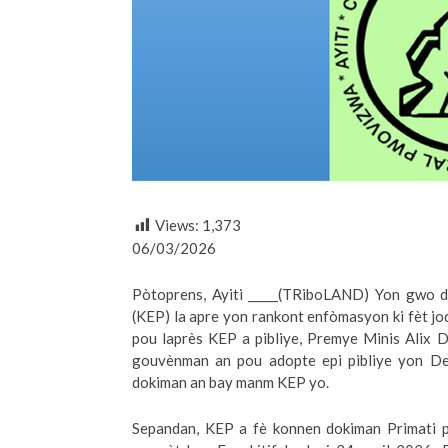
Views:
1,373
06/03/2026
Pòtoprens, Ayiti _____(TRiboLAND) Yon gwo d
(KEP) la apre yon rankont enfòmasyon ki fèt jod
pou laprès KEP a pibliye, Premye Minis Alix 
gouvènman an pou adopte epi pibliye yon Dek
dokiman an bay manm KEP yo.
Sepandan, KEP a fè konnen dokiman Primati pr