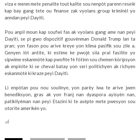
viza e menm mete penalite tout kalite sou nenpòt parenn reselè
kap bay gang tete ou finanse zak vyolans group kriminèl yo
anndan peyi Dayiti.
Pou anpil moun kap soufwi fas ak vyolans gang ame nan peyi
Dayiti, se pi gwo dispozitif gouvènman Donald Trump lan ta
pran; yon fason pou arive kreye yon klima pasifik sou zile a.
Genyen lòt antite, ki estime ke pwojè sila pral fasilite yo
sipwime eskanmòtè kap pwofite fè fòtinn sou chemen kòripsyon
ak enpinite ki se cheval batay yon seri politichyen ak richyen
eskanmòtè ki kraze peyi Dayiti.
Li enpòtan pou nou soulinye, yon parèy lwa te arive jwen
benediksyon, gras ak yon franj nan dyaspora ayisyèn nan,
patikilyèman nan peyi Etazini ki te asèpte mete pwesyon sou
otorite amerikèn yo.