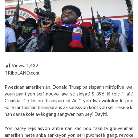
Views:
1,432
TRiboLAND.com
Pwezidan ameriken an, Donald Trump pa sispann miltipliye lwa,
youn pami yon seri nouvo law, se sinyati S-396, ki rele “Haiti
Criminal Collusion Transparncy Act”, yon lwa wololoy ki pral
kore ranfòsman transparans ak sanksyon kont yon seri reselè ki
nan danse kole avèk gang sangwen nan peyi Dayiti.
Yon parèy lejislasyon antre nan kad pou fasilite gouvènman
ameriken mete anba sanksyon yon seri pwomotè gang, revoke