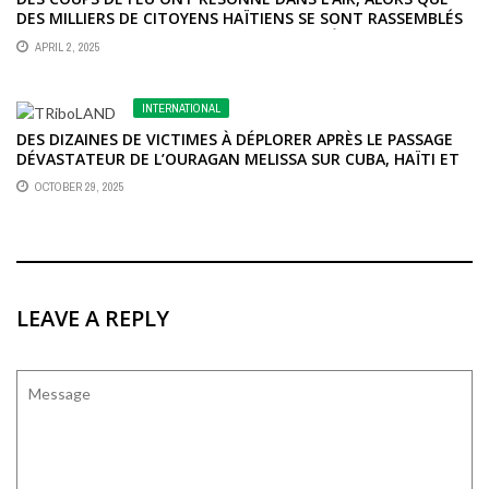
DES MILLIERS DE CITOYENS HAÏTIENS SE SONT RASSEMBLÉS
POUR EXPRIMER LEUR INDIGNATION FACE À L’ESCALADE
APRIL 2, 2025
ALARMANTE DE LA VIOLENCE DES GANGS.
INTERNATIONAL
DES DIZAINES DE VICTIMES À DÉPLORER APRÈS LE PASSAGE
DÉVASTATEUR DE L’OURAGAN MELISSA SUR CUBA, HAÏTI ET
LA JAMAÏQUE.
OCTOBER 29, 2025
LEAVE A REPLY