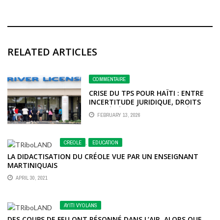
RELATED ARTICLES
COMMENTAIRE
CRISE DU TPS POUR HAÏTI : ENTRE
INCERTITUDE JURIDIQUE, DROITS
DES BÉNÉFICIAIRES ET APPEL À UNE
FEBRUARY 13, 2026
RÉFORME MIGRATOIRE GLOBALE
CREOLE
,
EDUCATION
LA DIDACTISATION DU CRÉOLE VUE PAR UN ENSEIGNANT
MARTINIQUAIS
APRIL 30, 2021
AYITI VYOLANS
DES COUPS DE FEU ONT RÉSONNÉ DANS L’AIR, ALORS QUE