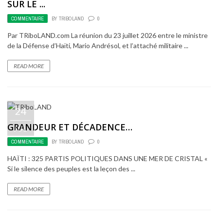
SUR LE ...
COMMENTAIRE
BY
TRIBOLAND
0
Par TRiboLAND.com La réunion du 23 juillet 2026 entre le ministre
de la Défense d’Haïti, Mario Andrésol, et l’attaché militaire ...
READ MORE
24
GRANDEUR ET DÉCADENCE…
JUL
COMMENTAIRE
BY
TRIBOLAND
0
HAÏTI : 325 PARTIS POLITIQUES DANS UNE MER DE CRISTAL «
Si le silence des peuples est la leçon des ...
READ MORE