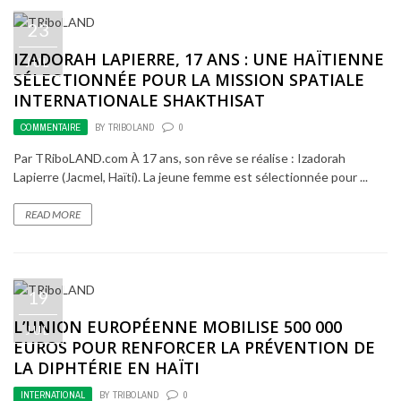
23
IZADORAH LAPIERRE, 17 ANS : UNE HAÏTIENNE
JUL
SÉLECTIONNÉE POUR LA MISSION SPATIALE
INTERNATIONALE SHAKTHISAT
COMMENTAIRE
BY
TRIBOLAND
0
Par TRiboLAND.com À 17 ans, son rêve se réalise : Izadorah
Lapierre (Jacmel, Haïti). La jeune femme est sélectionnée pour ...
READ MORE
19
L’UNION EUROPÉENNE MOBILISE 500 000
JUL
EUROS POUR RENFORCER LA PRÉVENTION DE
LA DIPHTÉRIE EN HAÏTI
INTERNATIONAL
BY
TRIBOLAND
0