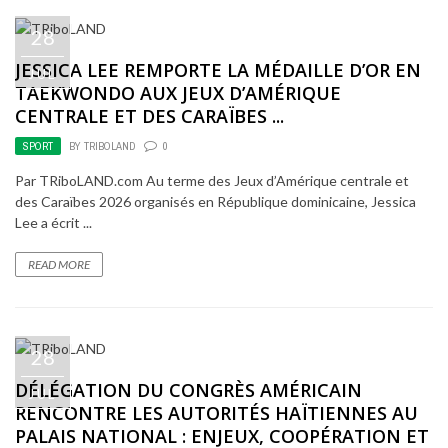
28
JESSICA LEE REMPORTE LA MÉDAILLE D’OR EN
JUL
TAEKWONDO AUX JEUX D’AMÉRIQUE
CENTRALE ET DES CARAÏBES ...
SPORT
BY
TRIBOLAND
0
Par TRiboLAND.com Au terme des Jeux d’Amérique centrale et
des Caraïbes 2026 organisés en République dominicaine, Jessica
Lee a écrit ...
READ MORE
28
DÉLÉGATION DU CONGRÈS AMÉRICAIN
JUL
RENCONTRE LES AUTORITÉS HAÏTIENNES AU
PALAIS NATIONAL : ENJEUX, COOPÉRATION ET