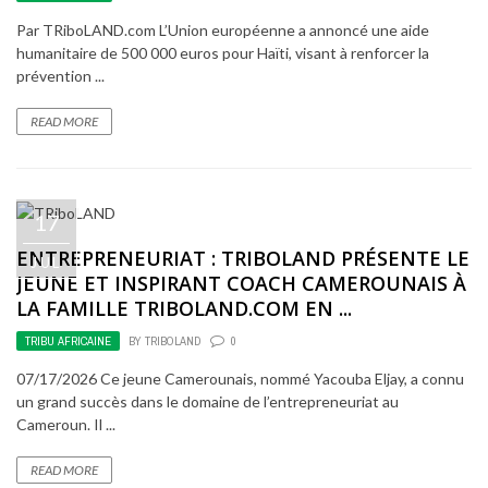
Par TRiboLAND.com L’Union européenne a annoncé une aide
humanitaire de 500 000 euros pour Haïti, visant à renforcer la
prévention ...
READ MORE
17
ENTREPRENEURIAT : TRIBOLAND PRÉSENTE LE
JUL
JEUNE ET INSPIRANT COACH CAMEROUNAIS À
LA FAMILLE TRIBOLAND.COM EN ...
TRIBU AFRICAINE
BY
TRIBOLAND
0
07/17/2026 Ce jeune Camerounais, nommé Yacouba Eljay, a connu
un grand succès dans le domaine de l’entrepreneuriat au
Cameroun. Il ...
READ MORE