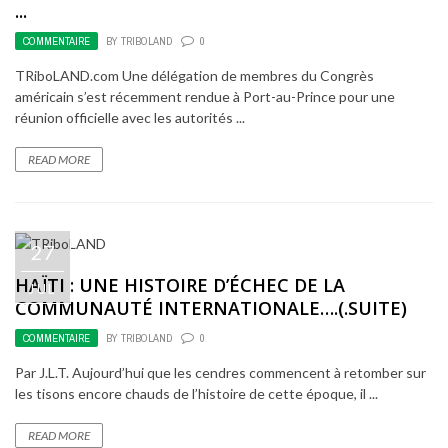
...
COMMENTAIRE
BY
TRIBOLAND
0
TRiboLAND.com Une délégation de membres du Congrès
américain s’est récemment rendue à Port-au-Prince pour une
réunion officielle avec les autorités ...
READ MORE
27
HAÏTI : UNE HISTOIRE D’ÉCHEC DE LA
JUL
COMMUNAUTÉ INTERNATIONALE….(.SUITE)
COMMENTAIRE
BY
TRIBOLAND
0
Par J.L.T. Aujourd’hui que les cendres commencent à retomber sur
les tisons encore chauds de l’histoire de cette époque, il ...
READ MORE