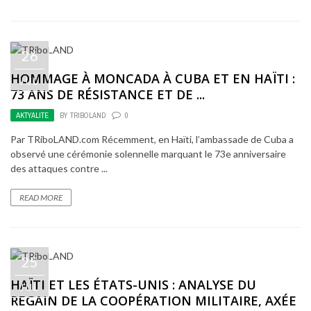
26
HOMMAGE À MONCADA À CUBA ET EN HAÏTI :
JUL
73 ANS DE RÉSISTANCE ET DE ...
AKTYALITE
BY
TRIBOLAND
0
Par TRiboLAND.com Récemment, en Haïti, l’ambassade de Cuba a
observé une cérémonie solennelle marquant le 73e anniversaire
des attaques contre ...
READ MORE
25
HAÏTI ET LES ÉTATS-UNIS : ANALYSE DU
JUL
REGAIN DE LA COOPÉRATION MILITAIRE, AXÉE