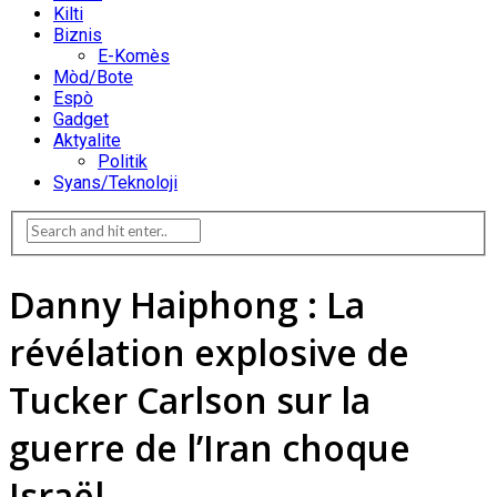
Kilti
Biznis
E-Komès
Mòd/Bote
Espò
Gadget
Aktyalite
Politik
Syans/Teknoloji
Danny Haiphong : La
révélation explosive de
Tucker Carlson sur la
guerre de l’Iran choque
Israël