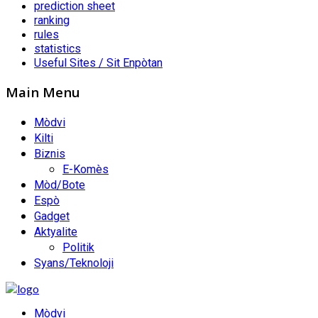
prediction sheet
ranking
rules
statistics
Useful Sites / Sit Enpòtan
Main Menu
Mòdvi
Kilti
Biznis
E-Komès
Mòd/Bote
Espò
Gadget
Aktyalite
Politik
Syans/Teknoloji
Mòdvi