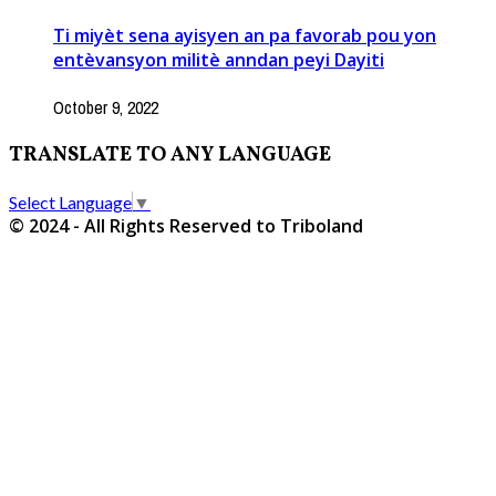
Ti miyèt sena ayisyen an pa favorab pou yon
entèvansyon militè anndan peyi Dayiti
October 9, 2022
TRANSLATE TO ANY LANGUAGE
Select Language
▼
© 2024 - All Rights Reserved to Triboland