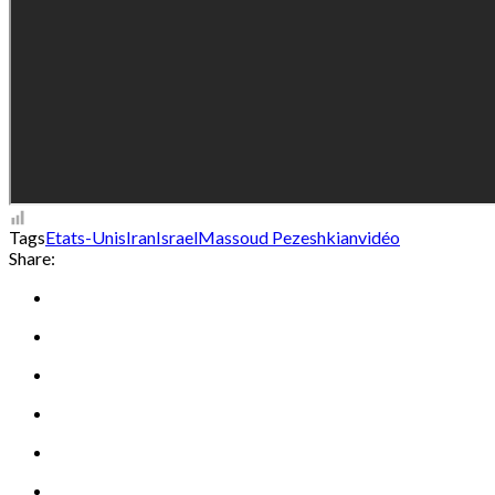
Tags
Etats-Unis
Iran
Israel
Massoud Pezeshkian
vidéo
Share: