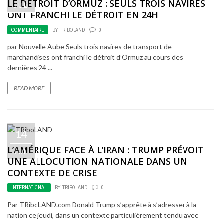
LE DÉTROIT D’ORMUZ : SEULS TROIS NAVIRES
JUL
ONT FRANCHI LE DÉTROIT EN 24H
COMMENTAIRE
BY
TRIBOLAND
0
par Nouvelle Aube Seuls trois navires de transport de
marchandises ont franchi le détroit d’Ormuz au cours des
dernières 24 ...
READ MORE
14
L’AMÉRIQUE FACE À L’IRAN : TRUMP PRÉVOIT
JUL
UNE ALLOCUTION NATIONALE DANS UN
CONTEXTE DE CRISE
INTERNATIONAL
BY
TRIBOLAND
0
Par TRiboLAND.com Donald Trump s’apprête à s’adresser à la
nation ce jeudi, dans un contexte particulièrement tendu avec