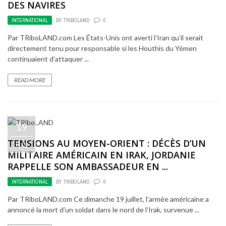
DES NAVIRES
INTERNATIONAL
BY
TRIBOLAND
0
Par TRiboLAND.com Les États-Unis ont averti l’Iran qu’il serait
directement tenu pour responsable si les Houthis du Yémen
continuaient d’attaquer ...
READ MORE
19
TENSIONS AU MOYEN-ORIENT : DÉCÈS D’UN
JUL
MILITAIRE AMÉRICAIN EN IRAK, JORDANIE
RAPPELLE SON AMBASSADEUR EN ...
INTERNATIONAL
BY
TRIBOLAND
0
Par TRiboLAND.com Ce dimanche 19 juillet, l’armée américaine a
annoncé la mort d’un soldat dans le nord de l’Irak, survenue ...