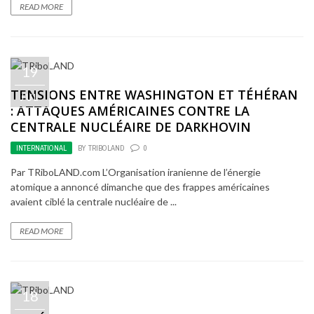
READ MORE
19
TENSIONS ENTRE WASHINGTON ET TÉHÉRAN
JUL
: ATTAQUES AMÉRICAINES CONTRE LA
CENTRALE NUCLÉAIRE DE DARKHOVIN
INTERNATIONAL
BY
TRIBOLAND
0
Par TRiboLAND.com L’Organisation iranienne de l’énergie
atomique a annoncé dimanche que des frappes américaines
avaient ciblé la centrale nucléaire de ...
READ MORE
18