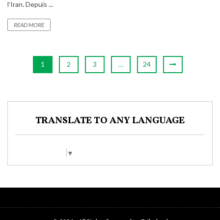
l’Iran. Depuis ...
READ MORE
1
2
3
…
24
TRANSLATE TO ANY LANGUAGE
Select Language
▼