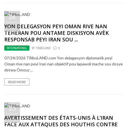
24
YON DELEGASYON PEYI OMAN RIVE NAN
JUL
TEHERAN POU ANTAME DISKISYON AVÈK
RESPONSAB PEYI IRAN SOU ...
INTERNATIONAL
BY
TRIBOLAND
0
07/24/2026 TRiboLAND.com Yon delagasyon diplomatik peyi
Oman rive nan peyi Iran nan objektif pou lapawoli mache sou dosye
detwa Òmouz ...
READ MORE
23
AVERTISSEMENT DES ÉTATS-UNIS À L’IRAN
JUL
FACE AUX ATTAQUES DES HOUTHIS CONTRE