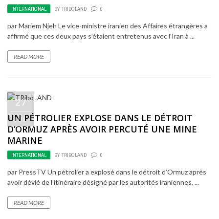
INTERNATIONAL
BY
TRIBOLAND
0
par Mariem Njeh Le vice-ministre iranien des Affaires étrangères a
affirmé que ces deux pays s’étaient entretenus avec l’Iran à ...
READ MORE
27
UN PÉTROLIER EXPLOSE DANS LE DÉTROIT
JUL
D’ORMUZ APRÈS AVOIR PERCUTÉ UNE MINE
MARINE
INTERNATIONAL
BY
TRIBOLAND
0
par PressTV Un pétrolier a explosé dans le détroit d’Ormuz après
avoir dévié de l’itinéraire désigné par les autorités iraniennes, ...
READ MORE