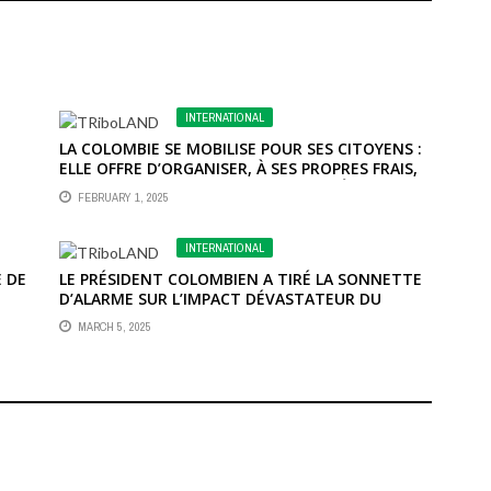
INTERNATIONAL
LA COLOMBIE SE MOBILISE POUR SES CITOYENS :
ELLE OFFRE D’ORGANISER, À SES PROPRES FRAIS,
LE RETOUR DES COLOMBIENS EXPULSÉS DES
FEBRUARY 1, 2025
ÉTATS-UNIS.
INTERNATIONAL
 DE
LE PRÉSIDENT COLOMBIEN A TIRÉ LA SONNETTE
D’ALARME SUR L’IMPACT DÉVASTATEUR DU
TRAFIC DE DROGUE QUI ALIMENTE LE CHAOS EN
MARCH 5, 2025
HAÏTI