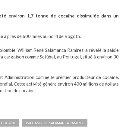
epté environ 1,7 tonne de cocaïne dissimulée dans un
tué à près de 600 miles au nord de Bogotá.
Colombie, William René Salamanca Ramirez, a révélé la saisie
 la cargaison comme Setúbal, au Portugal, situé à environ 30
t Administration comme le premier producteur de cocaïne,
ndial. Cette activité génère environ 400 millions de dollars
uction de cocaïne.
DE COCAÏNE
WILLIAM RENÉ SALAMANCA RAMIREZ