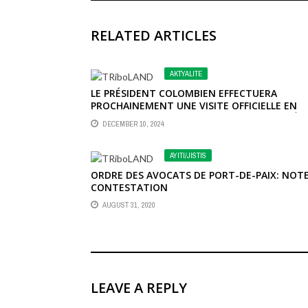
RELATED ARTICLES
AKTYALITE
LE PRÉSIDENT COLOMBIEN EFFECTUERA
PROCHAINEMENT UNE VISITE OFFICIELLE EN
HAÏTI DANS LE BUT DE RENDRE HOMMAGE À
DECEMBER 10, 2024
ALEXANDRE PÉTION.
AYITI/JISTIS
ORDRE DES AVOCATS DE PORT-DE-PAIX: NOTE
CONTESTATION
AUGUST 31, 2020
LEAVE A REPLY