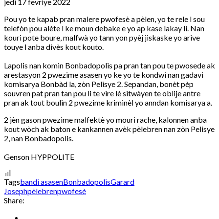
jedi 17 fevriye 2022
Pou yo te kapab pran malere pwofesè a pèlen, yo te rele l sou
telefòn pou alète l ke moun debake e yo ap kase lakay li. Nan
kouri pote boure, malfwà yo tann yon pyèj jiskaske yo arive
touye l anba divès kout kouto.
Lapolis nan komin Bonbadopolis pa pran tan pou te pwosede ak
arestasyon 2 pwezime asasen yo ke yo te kondwi nan gadavi
komisarya Bonbàd la, zòn Pelisye 2. Sepandan, bonèt pèp
souvren pat pran tan pou li te vire lè sitwàyen te oblije antre
pran ak tout boulin 2 pwezime kriminèl yo anndan komisarya a.
2 jèn gason pwezime malfektè yo mouri rache, kalonnen anba
kout wòch ak baton e kankannen avèk pèlebren nan zòn Pelisye
2, nan Bonbadopolis.
Genson HYPPOLITE
Tags
bandi asasen
Bonbadopolis
Garard
Joseph
pèlebren
pwofesè
Share: