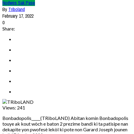
Nodwes Sak Pase
By
Triboland
February 17, 2022
0
Share:
Views:
241
Bonbadopolis_____(TRiboLAND) Abitan komin Bonbadopolis
touye ak kout wòch e baton 2 prezime bandi ki ta patisipe nan
dekapite yon pwofesè lekòl ki pote non Garard Joseph jounen