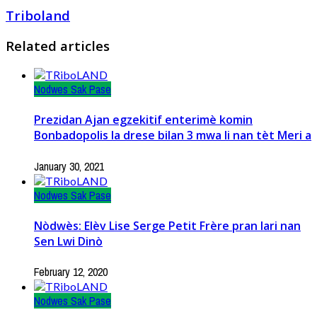
Triboland
Related articles
Nodwes Sak Pase
Prezidan Ajan egzekitif enterimè komin
Bonbadopolis la drese bilan 3 mwa li nan tèt Meri a
January 30, 2021
Nodwes Sak Pase
Nòdwès: Elèv Lise Serge Petit Frère pran lari nan
Sen Lwi Dinò
February 12, 2020
Nodwes Sak Pase