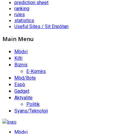
prediction sheet
ranking
rules
statistics
Useful Sites / Sit Enpòtan
Main Menu
Mòdvi
Kilti
Biznis
E-Komès
Mòd/Bote
Espò
Gadget
Aktyalite
Politik
Syans/Teknoloji
Mòdvi