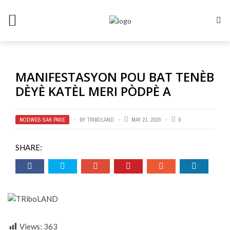
MANIFESTASYON POU BAT TENÈB
DÈYÈ KATÈL MERI PÒDPÈ A
NODWES SAK PASE
BY
TRIBOLAND
MAY 21, 2020
0
SHARE:
Views:
363