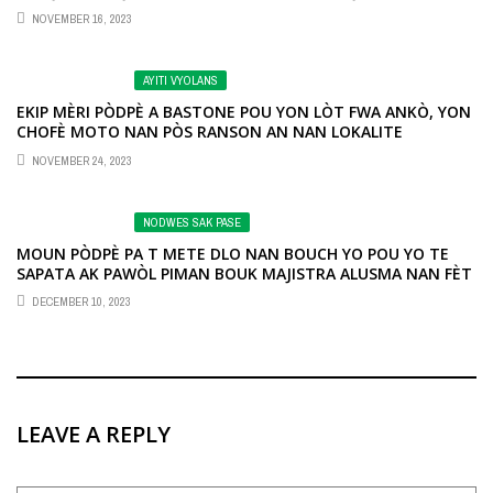
YO TE FIN FILE NAN YON SÈL BÒ.
NOVEMBER 16, 2023
AYITI VYOLANS
EKIP MÈRI PÒDPÈ A BASTONE POU YON LÒT FWA ANKÒ, YON
CHOFÈ MOTO NAN PÒS RANSON AN NAN LOKALITE
KARENAJ.
NOVEMBER 24, 2023
NODWES SAK PASE
MOUN PÒDPÈ PA T METE DLO NAN BOUCH YO POU YO TE
SAPATA AK PAWÒL PIMAN BOUK MAJISTRA ALUSMA NAN FÈT
IMAKILE A.
DECEMBER 10, 2023
LEAVE A REPLY