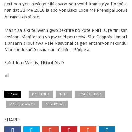
peri nan yon aksidan sikilasyon sou wout komisarya Pòdpè a
nan dat 22 Me 2018 la abò yon Bako Lodè Mè Prensipal Josué
Alusma t ap pilote.
Manif sa a ki te jwenn gwo sekirite bò kote PNH la, te fini san
ensidan. Manifestan yo pwomèt pou redwi Site Cappoix Lamort
a ansann si out fwa Palè Nasyonal ta gen entansyon rekondui
Mouche Josué Alusma nan tèt Meri Pòdpè a.
Saint Jean Wiskis, TRiboLAND
TAGS
BAT TENÈB
INITIL
JOSUÉ ALUSMA
MANIFESTASYON
MERI PÒDPÈ
SHARE: