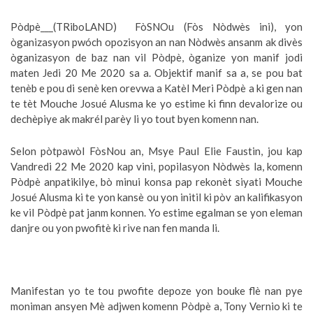
Pòdpè___(TRiboLAND) FòSNOu (Fòs Nòdwès ini), yon
òganizasyon pwóch opozisyon an nan Nòdwès ansanm ak divès
òganizasyon de baz nan vil Pòdpè, òganize yon manif jodi
maten Jedi 20 Me 2020 sa a. Objektif manif sa a, se pou bat
tenèb e pou di senè ken orevwa a Katèl Meri Pòdpè a ki gen nan
te tèt Mouche Josué Alusma ke yo estime ki finn devalorize ou
dechèpiye ak makrél parèy li yo tout byen komenn nan.
Selon pòtpawòl FòsNou an, Msye Paul Elie Faustin, jou kap
Vandredi 22 Me 2020 kap vini, popilasyon Nòdwès la, komenn
Pòdpè anpatikilye, bò minui konsa pap rekonèt siyati Mouche
Josué Alusma ki te yon kansè ou yon initil ki pòv an kalifikasyon
ke vil Pòdpè pat janm konnen. Yo estime egalman se yon eleman
danjre ou yon pwofitè ki rive nan fen manda li.
Manifestan yo te tou pwofite depoze yon bouke flè nan pye
moniman ansyen Mè adjwen komenn Pòdpè a, Tony Vernio ki te