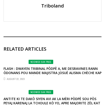
Triboland
RELATED ARTICLES
NODWES SAK PASE
FLASH : DWAYEN TRIBINAL PÒDPÈ A, ME DESRAVINES RANN
ÒDONANS POU MANDE MAJISTRA JOSUÉ ALISMA CHÈCHE KAP
LI AK KOZE SIMITYÈ A SOU TEREN MJSAC LA
AUGUST 22, 2023
NODWES SAK PASE
ANTITE KI TE DAKÒ SIYEN AVI AK LA MÈRI PÒDPÈ SOU PÒS
PEYAJ KARENAJ LA TCHOULE KÒ YO, APRE MAJORITE ZÈL KAT