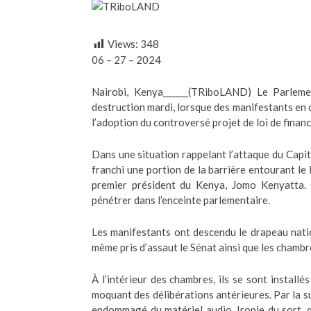
Views:
348
06 – 27 – 2024
Nairobi, Kenya______(TRiboLAND) Le Parlemen
destruction mardi, lorsque des manifestants en 
l’adoption du controversé projet de loi de finan
Dans une situation rappelant l’attaque du Capi
franchi une portion de la barrière entourant le
premier président du Kenya, Jomo Kenyatta. C
pénétrer dans l’enceinte parlementaire.
Les manifestants ont descendu le drapeau natio
même pris d’assaut le Sénat ainsi que les chambr
À l’intérieur des chambres, ils se sont installé
moquant des délibérations antérieures. Par la sui
endommagé du matériel audio. Ironie du sort, 