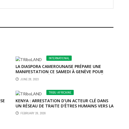
INTERNATIONAL
LA DIASPORA CAMEROUNAISE PRÉPARE UNE
MANIFESTATION CE SAMEDI À GENÈVE POUR
DEMANDER LE DÉPART DE PAUL BIYA DE L’HÔTEL
JUNE 28, 2023
INTERCONTINENTAL
TRIBU AFRICAINE
OSE
KENYA : ARRESTATION D’UN ACTEUR CLÉ DANS
UN RÉSEAU DE TRAITE D’ÊTRES HUMAINS VERS LA
RUSSIE
FEBRUARY 26, 2026