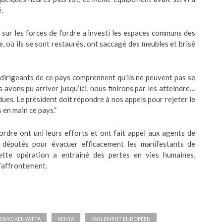
.
sur les forces de l’ordre a investi les espaces communs des
ine, où ils se sont restaurés, ont saccagé des meubles et brisé
s dirigeants de ce pays comprennent qu’ils ne peuvent pas se
 avons pu arriver jusqu’ici, nous finirons par les atteindre…
ues. Le président doit répondre à nos appels pour rejeter le
 en main ce pays.”
’ordre ont uni leurs efforts et ont fait appel aux agents de
s députés pour évacuer efficacement les manifestants de
cette opération a entraîné des pertes en vies humaines,
l’affrontement.
JOMO KENYATTA
KENYA
PARLEMENT EUROPÉEN