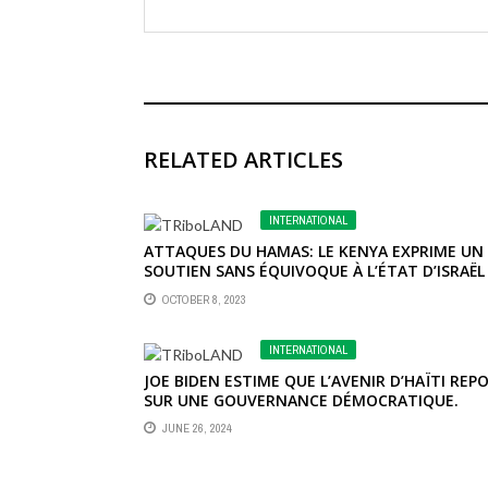
RELATED ARTICLES
INTERNATIONAL
ATTAQUES DU HAMAS: LE KENYA EXPRIME UN
SOUTIEN SANS ÉQUIVOQUE À L’ÉTAT D’ISRAËL
(WILLIAM RUTO)
OCTOBER 8, 2023
INTERNATIONAL
JOE BIDEN ESTIME QUE L’AVENIR D’HAÏTI REP
SUR UNE GOUVERNANCE DÉMOCRATIQUE.
JUNE 26, 2024