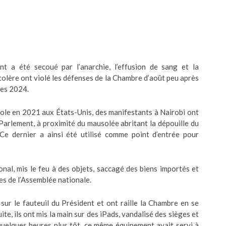
t a été secoué par l’anarchie, l’effusion de sang et la
colère ont violé les défenses de la Chambre d’août peu après
ces 2024.
tole en 2021 aux États-Unis, des manifestants à Nairobi ont
 Parlement, à proximité du mausolée abritant la dépouille du
e dernier a ainsi été utilisé comme point d’entrée pour
nal, mis le feu à des objets, saccagé des biens importés et
es de l’Assemblée nationale.
s sur le fauteuil du Président et ont raille la Chambre en se
te, ils ont mis la main sur des iPads, vandalisé des sièges et
quelques heures plus tôt, ce même équipement avait servi à