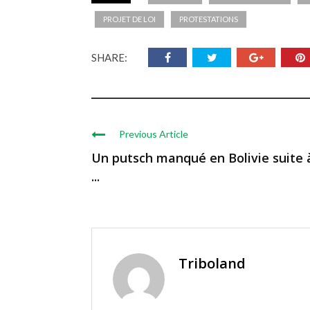
PROJET DE LOI
PROTESTATIONS
SHARE:
Previous Article
Un putsch manqué en Bolivie suite 
...
Triboland