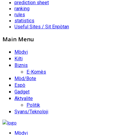
prediction sheet
ranking
rules
statistics
Useful Sites / Sit Enpòtan
Main Menu
Mòdvi
Kilti
Biznis
E-Komès
Mòd/Bote
Espò
Gadget
Aktyalite
Politik
Syans/Teknoloji
Mòdvi