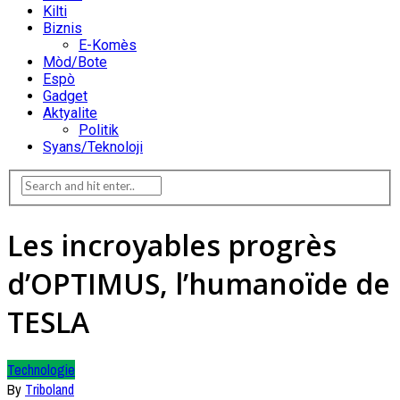
Kilti
Biznis
E-Komès
Mòd/Bote
Espò
Gadget
Aktyalite
Politik
Syans/Teknoloji
Les incroyables progrès
d’OPTIMUS, l’humanoïde de
TESLA
Technologie
By
Triboland