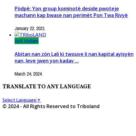
Pòdpè: Yon group kominotè deside pwoteje
machann kap bwase nan perimèt Pon Twa Rivyè
January 22, 2021
Ayiti Vyolans
Abitan nan zòn Lali ki twouve li nan kapital ayisyèn
nan, leve jwen yon kadav ...
March 24, 2024
TRANSLATE TO ANY LANGUAGE
Select Language
▼
© 2024 - All Rights Reserved to Triboland