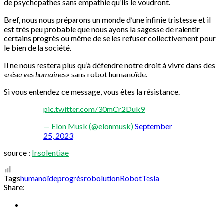
de psychopathes sans empathie qu’ils le voudront.
Bref, nous nous préparons un monde d’une infinie tristesse et il
est très peu probable que nous ayons la sagesse de ralentir
certains progrès ou même de se les refuser collectivement pour
le bien de la société.
Il ne nous restera plus qu’à défendre notre droit à vivre dans des
«
réserves humaines
» sans robot humanoïde.
Si vous entendez ce message, vous êtes la résistance.
pic.twitter.com/30mCr2Duk9
— Elon Musk (@elonmusk)
September
25, 2023
source :
Insolentiae
Tags
humanoïde
progrès
robolution
Robot
Tesla
Share: