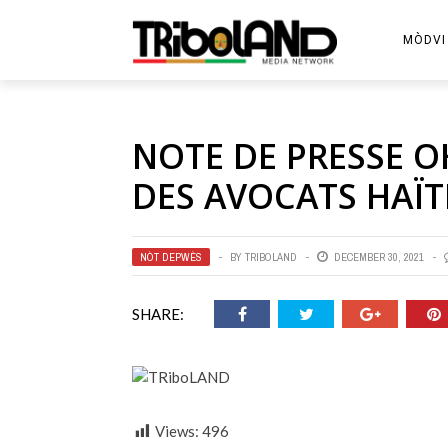
MÒDVI
NOTE DE PRESSE O
DES AVOCATS HAÏTI
NÒT DEPWÈS
BY
TRIBOLAND
DECEMBER 30, 2021
SHARE:
Views:
496