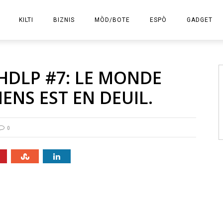
KILTI
BIZNIS
MÒD/BOTE
ESPÒ
GADGET
E-KOMÈS
HDLP #7: LE MONDE
ENS EST EN DEUIL.
0