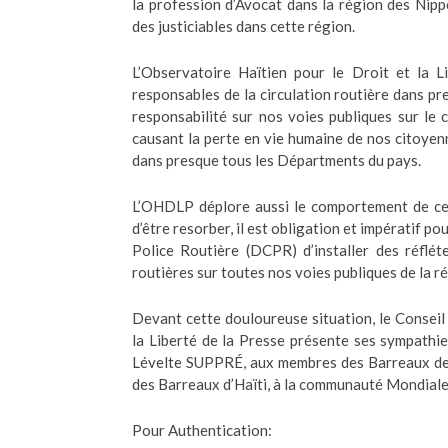
la profession d’Avocat dans la région des Nipp
des justiciables dans cette région.
L’Observatoire Haïtien pour le Droit et la L
responsables de la circulation routière dans p
responsabilité sur nos voies publiques sur le c
causant la perte en vie humaine de nos citoyenn
dans presque tous les Départments du pays.
L’OHDLP déplore aussi le comportement de cer
d’être resorber, il est obligation et impératif p
Police Routière (DCPR) d’installer des réflét
routières sur toutes nos voies publiques de la ré
Devant cette douloureuse situation, le Conseil 
la Liberté de la Presse présente ses sympathi
Lévelte SUPPRÉ, aux membres des Barreaux de l
des Barreaux d’Haïti, à la communauté Mondiale 
Pour Authentication: