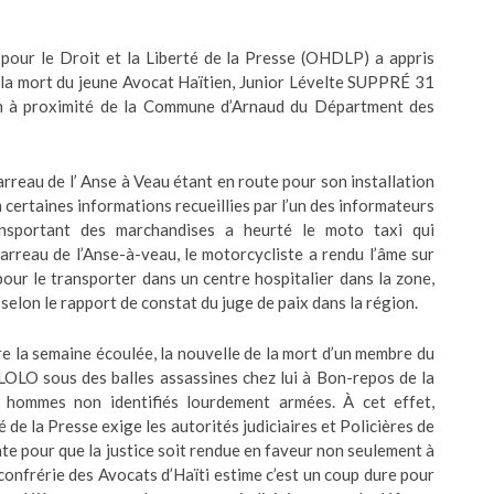
 pour le Droit et la Liberté de la Presse (OHDLP) a appris
 la mort du jeune Avocat Haïtien, Junior Lévelte SUPPRÉ 31
ion à proximité de la Commune d’Arnaud du Départment des
eau de l’ Anse à Veau étant en route pour son installation
certaines informations recueillies par l’un des informateurs
nsportant des marchandises a heurté le moto taxi qui
reau de l’Anse-à-veau, le motorcycliste a rendu l’âme sur
our le transporter dans un centre hospitalier dans la zone,
elon le rapport de constat du juge de paix dans la région.
 la semaine écoulée, la nouvelle de la mort d’un membre du
LOLO sous des balles assassines chez lui à Bon-repos de la
hommes non identifiés lourdement armées. À cet effet,
é de la Presse exige les autorités judiciaires et Policières de
e pour que la justice soit rendue en faveur non seulement à
 confrérie des Avocats d’Haïti estime c’est un coup dure pour