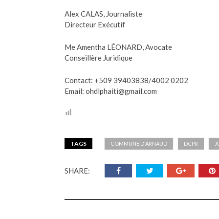
Alex CALAS, Journaliste
Directeur Exécutif
Me Amentha LÉONARD, Avocate
Conseillère Juridique
Contact: +509 39403838/4002 0202
Email: ohdlphaiti@gmail.com
TAGS
COMMUNE D'ARNAUD
DCPR
J
SHARE: