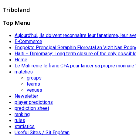
Triboland
Top Menu
Aujourd’hui, ils doivent reconnaître leur fanatisme, leur av
E-Commerce
Enspekte Prensipal Seraphin Florestal an Vizit Nan Podp
Haiti – Diplomacy: Long term closure of the only possible
Home
Le Mali renie le franc CFA pour lancer sa propre monnaie 
matches
groups
teams
venues
Newsletter
player predictions
prediction sheet
ranking
rules
statistics
Useful Sites / Sit Enpòtan