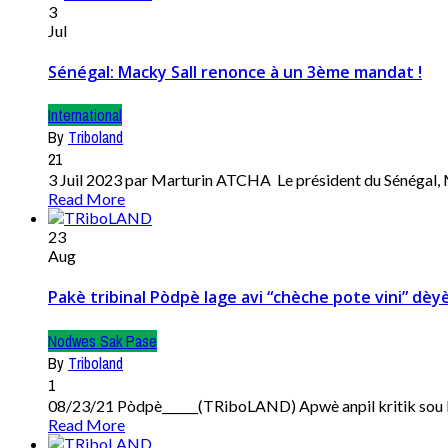
3
Jul
Sénégal: Macky Sall renonce à un 3ème mandat !
International
By
Triboland
21
3 Juil 2023 par Marturin ATCHA Le président du Sénégal, Ma
Read More
23
Aug
Pakè tribinal Pòdpè lage avi “chèche pote vini” dèyè
Nodwes Sak Pase
By
Triboland
1
08/23/21 Pòdpè______(TRiboLAND) Apwè anpil kritik sou ko
Read More