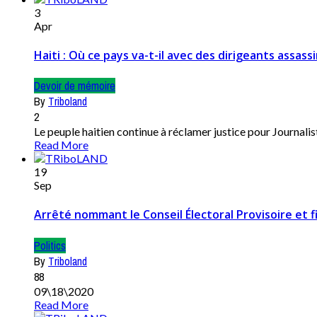
3
Apr
Haiti : Où ce pays va-t-il avec des dirigeants assas
Devoir de mémoire
By
Triboland
2
Le peuple haitien continue à réclamer justice pour Journal
Read More
19
Sep
Arrêté nommant le Conseil Électoral Provisoire et 
Politics
By
Triboland
88
09\18\2020
Read More