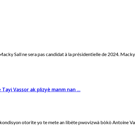
cky Sall ne sera pas candidat à la présidentielle de 2024. Macky .
 Tayi Vassor ak plizyè manm nan ...
ndisyon otorite yo te mete an libète pwovizwà bòkò Antoine Vasso