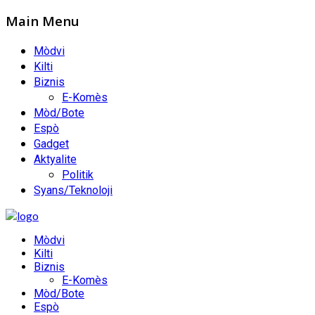
Main Menu
Mòdvi
Kilti
Biznis
E-Komès
Mòd/Bote
Espò
Gadget
Aktyalite
Politik
Syans/Teknoloji
Mòdvi
Kilti
Biznis
E-Komès
Mòd/Bote
Espò