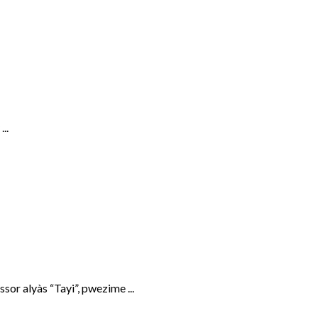
..
r alyàs “Tayi”, pwezime ...