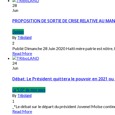
28
Jun
PROPOSITION DE SORTIE DE CRISE RELATIVE AU MA
Opinion
By
Triboland
2
Publié Dimanche 28 Juin 2020 Haiti mère patrie est nôtre, la
Read More
24
Jun
Débat: Le Président quittera le pouvoir en 2021 ou 
La "LOI" de mon pays
By
Triboland
1
_*Le débat sur le départ du président Jovenel Moïse continue
Read More