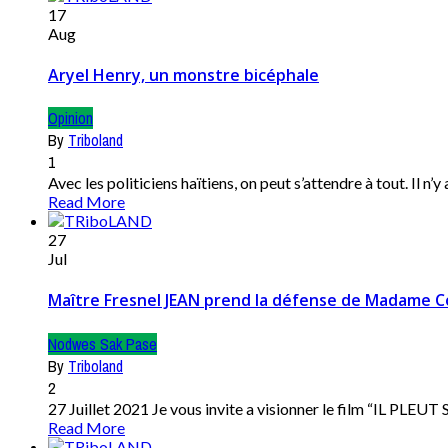
17
Aug
Aryel Henry, un monstre bicéphale
Opinion
By
Triboland
1
Avec les politiciens haïtiens, on peut s’attendre à tout. Il n’y
Read More
27
Jul
Maître Fresnel JEAN prend la défense de Madame 
Nodwes Sak Pase
By
Triboland
2
27 Juillet 2021 Je vous invite a visionner le film “IL PLEU
Read More