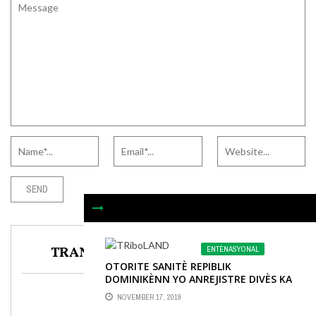
TRANSLATE TO ANY LANGUAGE
ENTÈNASYONAL
OTORITE SANITÈ REPIBLIK
DOMINIKÈNN YO ANREJISTRE DIVÈS KA
PÈ PÒSINN
NOVEMBER 17, 2019
Select Language
▼