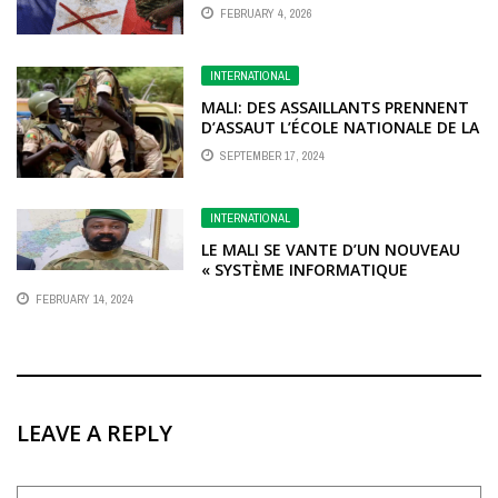
PRÉPARE DES COUPS D’ÉTAT
FEBRUARY 4, 2026
NÉOCOLONIAUX
INTERNATIONAL
MALI: DES ASSAILLANTS PRENNENT
D’ASSAUT L’ÉCOLE NATIONALE DE LA
GENDARMERIE À BAMAKO
SEPTEMBER 17, 2024
INTERNATIONAL
LE MALI SE VANTE D’UN NOUVEAU
« SYSTÈME INFORMATIQUE
SOUVERAIN »
FEBRUARY 14, 2024
LEAVE A REPLY