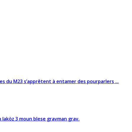
es du M23 s’apprêtent à entamer des pourparlers ...
n lakòz 3 moun blese gravman grav.