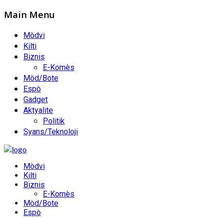
Main Menu
Mòdvi
Kilti
Biznis
E-Komès
Mòd/Bote
Espò
Gadget
Aktyalite
Politik
Syans/Teknoloji
Mòdvi
Kilti
Biznis
E-Komès
Mòd/Bote
Espò