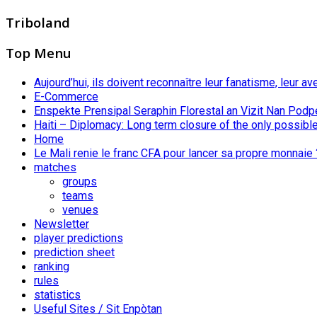
Triboland
Top Menu
Aujourd’hui, ils doivent reconnaître leur fanatisme, leur av
E-Commerce
Enspekte Prensipal Seraphin Florestal an Vizit Nan Podp
Haiti – Diplomacy: Long term closure of the only possible
Home
Le Mali renie le franc CFA pour lancer sa propre monnaie 
matches
groups
teams
venues
Newsletter
player predictions
prediction sheet
ranking
rules
statistics
Useful Sites / Sit Enpòtan