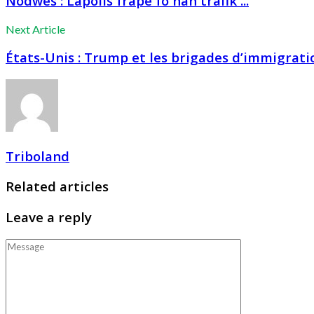
Nòdwès : Lapolis frape fò nan trafik ...
Next Article
États-Unis : Trump et les brigades d’immigration
Triboland
Related articles
Leave a reply