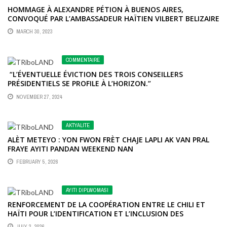
HOMMAGE À ALEXANDRE PÉTION À BUENOS AIRES,
CONVOQUÉ PAR L’AMBASSADEUR HAÏTIEN VILBERT BELIZAIRE
MARCH 30, 2023
COMMENTAIRE
“L’ÉVENTUELLE ÉVICTION DES TROIS CONSEILLERS
PRÉSIDENTIELS SE PROFILE À L’HORIZON.”
NOVEMBER 27, 2024
AKTYALITE
ALÈT METEYO : YON FWON FRÈT CHAJE LAPLI AK VAN PRAL
FRAYE AYITI PANDAN WEEKEND NAN
FEBRUARY 5, 2026
AYITI DIPLWOMASI
RENFORCEMENT DE LA COOPÉRATION ENTRE LE CHILI ET
HAÏTI POUR L’IDENTIFICATION ET L’INCLUSION DES
MIGRANTS HAÏTIENS
JULY 2, 2026