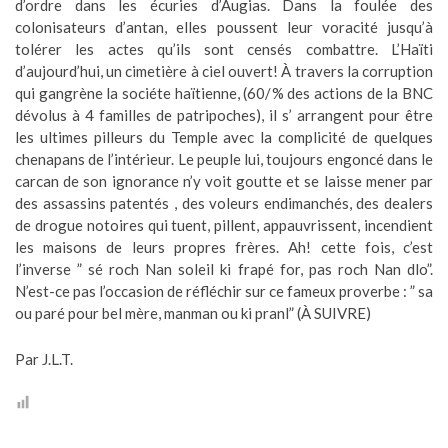
d’ordre dans les écuries d’Augias. Dans la foulée des
colonisateurs d’antan, elles poussent leur voracité jusqu’à
tolérer les actes qu’ils sont censés combattre. L’Haïti
d’aujourd’hui, un cimetière à ciel ouvert! À travers la corruption
qui gangrène la sociéte haïtienne, (60/% des actions de la BNC
dévolus à 4 familles de patripoches), il s’ arrangent pour être
les ultimes pilleurs du Temple avec la complicité de quelques
chenapans de l’intérieur. Le peuple lui, toujours engoncé dans le
carcan de son ignorance n’y voit goutte et se laisse mener par
des assassins patentés , des voleurs endimanchés, des dealers
de drogue notoires qui tuent, pillent, appauvrissent, incendient
les maisons de leurs propres frères. Ah! cette fois, c’est
l’inverse ” sé roch Nan soleil ki frapé for, pas roch Nan dlo”.
N’est-ce pas l’occasion de réfléchir sur ce fameux proverbe : ” sa
ou paré pour bel mère, manman ou ki pranl” (À SUIVRE)
Par J.L.T.