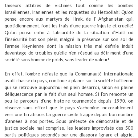
faiseurs attitrés de victimes tout comme les bombes
Israéliennes, Iraniennes et les roquettes du Hezbollah! Qu’on
pense encore aux martyrs de l’Irak, de l’ Afghanistan qui,
quotidiennement, font les frais d’une guerre injuste et cruelle!
Qu’on pense enfin à l’absurdité de la situation d’Haïti où
l’insécurité bat son plein, malgré la présence sur son sol de
l’armée Keynienne dont la mission très mal définie induit
davantage de troubles qu’elle n’en résoud au détriment d’une
société sans homme de poids, sans leader de valeur!
En effet, l’ombre néfaste que la Communauté Internationale
avait chassé du pays, continue à planer sur la société haïtienne
qui se retrouve aujourd’hui en plein désarroi, sinon en pleine
déliquescence par le fait d’un seul homme. Si l’on remonte un
peu le parcours d’une histoire tourmentée depuis 1990, on
observe sans effort que le pays s’achemine inexorablement
vers une fin atroce. La guerre civile frappe depuis bon nombre
d’années à nos portes. Sous prétexte de démocratie et de
justice sociale mal comprise, les leaders improvisés des 500
partis politiques secondés par une diaspora ignare et aigrie,