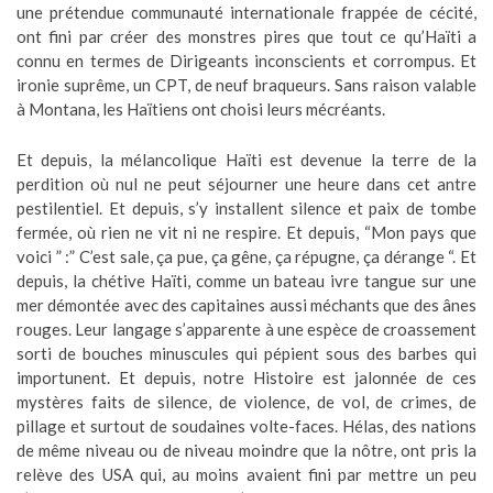
une prétendue communauté internationale frappée de cécité,
ont fini par créer des monstres pires que tout ce qu’Haïti a
connu en termes de Dirigeants inconscients et corrompus. Et
ironie suprême, un CPT, de neuf braqueurs. Sans raison valable
à Montana, les Haïtiens ont choisi leurs mécréants.
Et depuis, la mélancolique Haïti est devenue la terre de la
perdition où nul ne peut séjourner une heure dans cet antre
pestilentiel. Et depuis, s’y installent silence et paix de tombe
fermée, où rien ne vit ni ne respire. Et depuis, “Mon pays que
voici ” :” C’est sale, ça pue, ça gêne, ça répugne, ça dérange “. Et
depuis, la chétive Haïti, comme un bateau ivre tangue sur une
mer démontée avec des capitaines aussi méchants que des ânes
rouges. Leur langage s’apparente à une espèce de croassement
sorti de bouches minuscules qui pépient sous des barbes qui
importunent. Et depuis, notre Histoire est jalonnée de ces
mystères faits de silence, de violence, de vol, de crimes, de
pillage et surtout de soudaines volte-faces. Hélas, des nations
de même niveau ou de niveau moindre que la nôtre, ont pris la
relève des USA qui, au moins avaient fini par mettre un peu