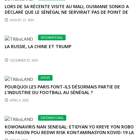
LORS DE SA RÉCENTE VISITE AU MALI, OUSMANE SONKO A
DÉCLARÉ QUE LE SÉNÉGAL NE SERVIRAIT PAS DE POINT DE
DÉPART POUR DES ACTIONS VISANT À DÉSTABILISER LE PAYS
AUGUST 13, 2024
VOISIN.
INTERNATIONAL
LA RUSSIE, LA CHINE ET TRUMP
DECEMBER 22, 2024
SPORT
POURQUOI LES PARIS FONT-ILS DÉSORMAIS PARTIE DE
L’INDUSTRIE DU FOOTBALL AU SÉNÉGAL ?
APRIL 8, 2025
ENTÈNASYONAL
KOWONAVIRIS NAN SENEGAL: ETIDYAN YO KREYE YON ROBO
YON FASON POU REDWI RISK KONTAMINASYON KOVID-19 LA