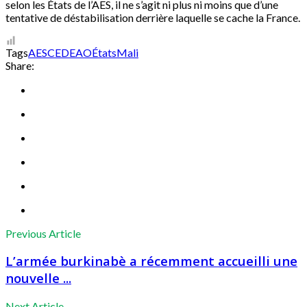
selon les États de l’AES, il ne s’agit ni plus ni moins que d’une
tentative de déstabilisation derrière laquelle se cache la France.
Tags
AES
CEDEAO
États
Mali
Share:
Previous Article
L’armée burkinabè a récemment accueilli une
nouvelle ...
Next Article