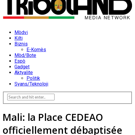
Mòdvi
Kilti
Biznis
E-Komès
Mòd/Bote
Espò
Gadget
Aktyalite
Politik
Syans/Teknoloji
Mali: la Place CEDEAO
officiellement débaptisée