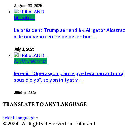
August 30, 2025
International
Le président Trump se rend à « Alligator Alcatraz
», le nouveau centre de détention ...
July 1, 2025
Ayiti/Anviwònnman
Jeremi : “Operasyon plante pye bwa nan antouraj
sous dlo yo”, se yon inityativ ...
June 6, 2025
TRANSLATE TO ANY LANGUAGE
Select Language
▼
© 2024 - All Rights Reserved to Triboland