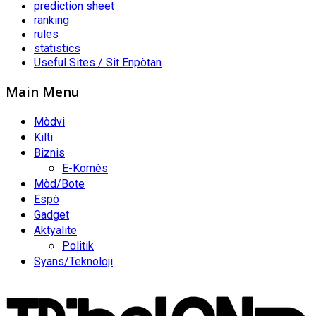
prediction sheet
ranking
rules
statistics
Useful Sites / Sit Enpòtan
Main Menu
Mòdvi
Kilti
Biznis
E-Komès
Mòd/Bote
Espò
Gadget
Aktyalite
Politik
Syans/Teknoloji