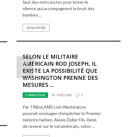
faut des mots justes pour briser le
silence qui accompagnent le bruit des
bombes ...
READ MORE
SELON LE MILITAIRE
24
AMÉRICAIN ROD JOSEPH, IL
EXISTE LA POSSIBILITÉ QUE
JUL
WASHINGTON PRENNE DES
MESURES ...
COMMENTAIRE
BY
TRIBOLAND
0
Par TRiboLAND.com Washington
pourrait envisager d’empêcher le Premier
ministre haïtien, Alexis Didier Fils-Aimé,
de revenir sur le sol américain, selon ...