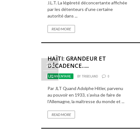
J.L.T. La légèreté déconcertante affichée
par les détenteurs d’une certaine
autorité dans ...
READ MORE
HAÏTI: GRANDEUR ET
24
DÉCADENCE…..
JUL
COMMENTAIRE
BY
TRIBOLAND
0
Par JLT Quand Adolphe Hitler, parvenu
au pouvoir en 1933, s’avisa de faire de
l’Allemagne, la maîtresse du monde et ...
READ MORE