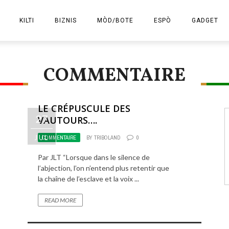
KILTI
BIZNIS
MÒD/BOTE
ESPÒ
GADGET
E-KOMÈS
COMMENTAIRE
LE CRÉPUSCULE DES
27
VAUTOURS….
JUL
COMMENTAIRE
BY
TRIBOLAND
0
Par JLT “Lorsque dans le silence de
l’abjection, l’on n’entend plus retentir que
la chaîne de l’esclave et la voix ...
READ MORE