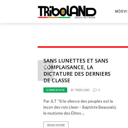
MÒDVI
SANS LUNETTES ET SANS
28
COMPLAISANCE, LA
DICTATURE DES DERNIERS
JUL
DE CLASSE
COMMENTAIRE
BY
TRIBOLAND
0
Par JLT “Si le silence des peuples est la
leçon des rois (Jean – Baptiste Beauvais),
le mutisme des Élites ...
READ MORE