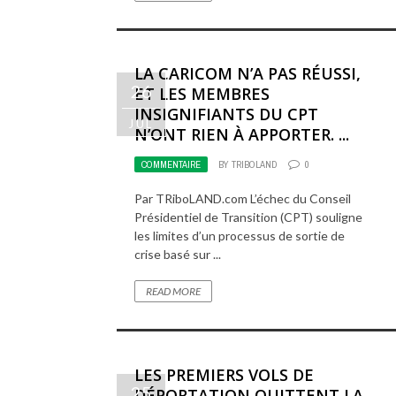
LA CARICOM N’A PAS RÉUSSI,
26
ET LES MEMBRES
INSIGNIFIANTS DU CPT
JUL
N’ONT RIEN À APPORTER. ...
COMMENTAIRE
BY
TRIBOLAND
0
Par TRiboLAND.com L’échec du Conseil
Présidentiel de Transition (CPT) souligne
les limites d’un processus de sortie de
crise basé sur ...
READ MORE
LES PREMIERS VOLS DE
25
DÉPORTATION QUITTENT LA