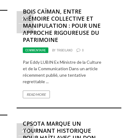
BOIS CAÏMAN, ENTRE
26
MÉMOIRE COLLECTIVE ET
MANIPULATION : POUR UNE
JUL
APPROCHE RIGOUREUSE DU
PATRIMOINE
COMMENTAIRE
BY
TRIBOLAND
0
Par Eddy LUBIN Ex Ministre de la Culture
et de la Communication Dans un article
récemment publié, une tentative
regrettable ...
READ MORE
CPSOTA MARQUE UN
26
TOURNANT HISTORIQUE
POUR HAÏTI AVEC UN DON