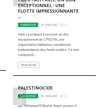
JUL
EXCEPTIONNEL : UNE
FLOTTE IMPRESSIONNANTE
...
COMMENTAIRE
BY
TRIBOLAND
0
Haïti se prépare à recevoir un don
exceptionnel de CPSOTA, une
organisation haïtienne-canadienne
indépendante des fonds publics. Ce don
comprend ...
READ MORE
PALESTINOCIDE
25
COMMENTAIRE
BY
TRIBOLAND
0
JUL
par Mohamed El Bachir Avant-propos Il