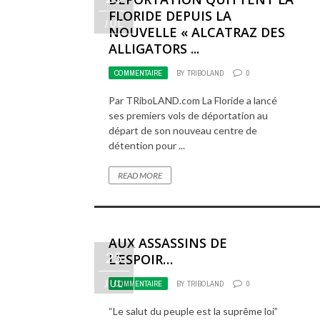
FLORIDE DEPUIS LA
JUL
NOUVELLE « ALCATRAZ DES
ALLIGATORS ...
COMMENTAIRE
BY
TRIBOLAND
0
Par TRiboLAND.com La Floride a lancé
ses premiers vols de déportation au
départ de son nouveau centre de
détention pour ...
READ MORE
AUX ASSASSINS DE
25
L’ESPOIR…
JUL
COMMENTAIRE
BY
TRIBOLAND
0
“Le salut du peuple est la suprême loi”