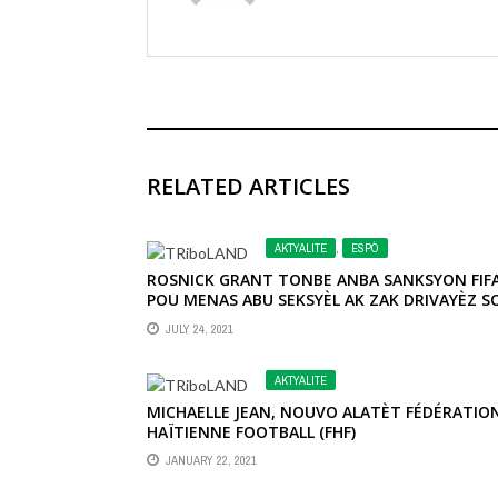
RELATED ARTICLES
AKTYALITE
,
ESPÒ
ROSNICK GRANT TONBE ANBA SANKSYON FIF
POU MENAS ABU SEKSYÈL AK ZAK DRIVAYÈZ S
ABIT FANM YO NAN PEYI DAYITI
JULY 24, 2021
AKTYALITE
MICHAELLE JEAN, NOUVO ALATÈT FÉDÉRATIO
HAÏTIENNE FOOTBALL (FHF)
JANUARY 22, 2021