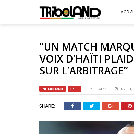
MÒDVI
“UN MATCH MARQUÉ 
VOIX D’HAÏTI PLA
SUR L’ARBITRAGE”
INTERNATIONAL
,
SPORT
BY
TRIBOLAND
JUNE 14, 
SHARE: