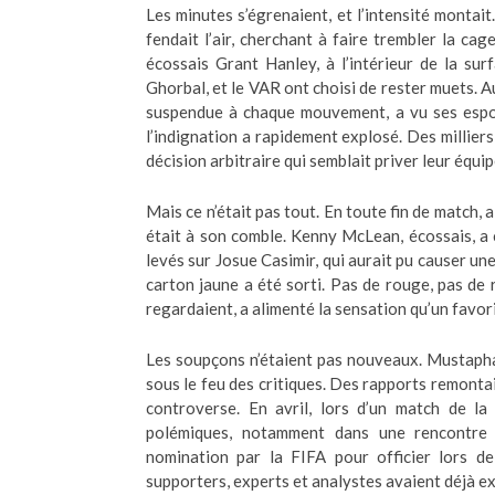
Les minutes s’égrenaient, et l’intensité montait
fendait l’air, cherchant à faire trembler la ca
écossais Grant Hanley, à l’intérieur de la sur
Ghorbal, et le VAR ont choisi de rester muets. A
suspendue à chaque mouvement, a vu ses espoir
l’indignation a rapidement explosé. Des milliers
décision arbitraire qui semblait priver leur équi
Mais ce n’était pas tout. En toute fin de match, 
était à son comble. Kenny McLean, écossais, a
levés sur Josue Casimir, qui aurait pu causer une
carton jaune a été sorti. Pas de rouge, pas de 
regardaient, a alimenté la sensation qu’un favori
Les soupçons n’étaient pas nouveaux. Mustapha 
sous le feu des critiques. Des rapports remontai
controverse. En avril, lors d’un match de la
polémiques, notamment dans une rencontre
nomination par la FIFA pour officier lors de
supporters, experts et analystes avaient déjà ex