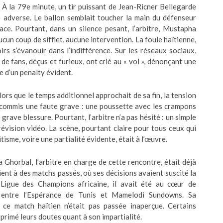
. À la 79e minute, un tir puissant de Jean-Ricner Bellegarde
ge adverse. Le ballon semblait toucher la main du défenseur
face. Pourtant, dans un silence pesant, l’arbitre, Mustapha
ucun coup de sifflet, aucune intervention. La foule haïtienne,
s s’évanouir dans l’indifférence. Sur les réseaux sociaux,
 de fans, déçus et furieux, ont crié au « vol », dénonçant une
pe d’un penalty évident.
alors que le temps additionnel approchait de sa fin, la tension
 commis une faute grave : une poussette avec les crampons
 grave blessure. Pourtant, l’arbitre n’a pas hésité : un simple
révision vidéo. La scène, pourtant claire pour tous ceux qui
tisme, voire une partialité évidente, était à l’œuvre.
Ghorbal, l’arbitre en charge de cette rencontre, était déjà
ent à des matchs passés, où ses décisions avaient suscité la
 Ligue des Champions africaine, il avait été au cœur de
 entre l’Espérance de Tunis et Mamelodi Sundowns. Sa
 ce match haïtien n’était pas passée inaperçue. Certains
primé leurs doutes quant à son impartialité.