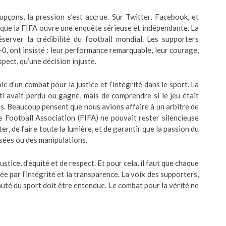
pçons, la pression s’est accrue. Sur Twitter, Facebook, et
 que la FIFA ouvre une enquête sérieuse et indépendante. La
server la crédibilité du football mondial. Les supporters
1-0, ont insisté : leur performance remarquable, leur courage,
spect, qu’une décision injuste.
e d’un combat pour la justice et l’intégrité dans le sport. La
ti avait perdu ou gagné, mais de comprendre si le jeu était
es. Beaucoup pensent que nous avions affaire à un arbitre de
e Football Association (FIFA) ne pouvait rester silencieuse
ter, de faire toute la lumière, et de garantir que la passion du
isées ou des manipulations.
justice, d’équité et de respect. Et pour cela, il faut que chaque
ée par l’intégrité et la transparence. La voix des supporters,
eauté du sport doit être entendue. Le combat pour la vérité ne