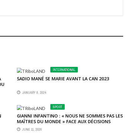
INTERNATIONAL
A
SADIO MANÉ SE MARIE AVANT LA CAN 2023
OU
JANUARY 8, 2024
SPORT
N
GIANNI INFANTINO : « NOUS NE SOMMES PAS LES
MAÎTRES DU MONDE » FACE AUX DÉCISIONS
D’IMMIGRATION
JUNE 11, 2026