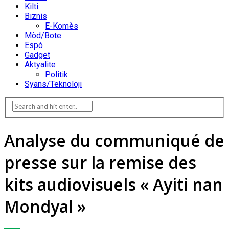
Kilti
Biznis
E-Komès
Mòd/Bote
Espò
Gadget
Aktyalite
Politik
Syans/Teknoloji
Analyse du communiqué de
presse sur la remise des
kits audiovisuels « Ayiti nan
Mondyal »