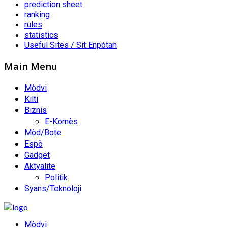
prediction sheet
ranking
rules
statistics
Useful Sites / Sit Enpòtan
Main Menu
Mòdvi
Kilti
Biznis
E-Komès
Mòd/Bote
Espò
Gadget
Aktyalite
Politik
Syans/Teknoloji
Mòdvi