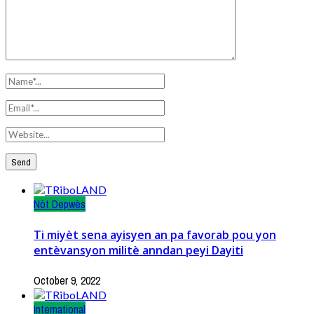
Nòt Depwès
Ti miyèt sena ayisyen an pa favorab pou yon
entèvansyon militè anndan peyi Dayiti
October 9, 2022
International