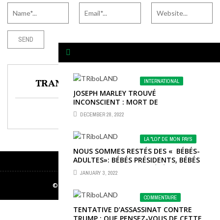
TRANSLATE TO ANY LANGUAGE
INTERNATIONAL
JOSEPH MARLEY TROUVÉ
INCONSCIENT : MORT DE
COMPLICATIONS MÉDICALES
DECEMBER 28, 2022
Select Language
▼
LA "LOI" DE MON PAYS
NOUS SOMMES RESTÉS DES « BÉBÉS-
ADULTES»: BÉBÉS PRÉSIDENTS, BÉBÉS
PREMIERS MINISTRES, BÉBÉS
JANUARY 3, 2022
MINISTRES, BÉBÉS ...
© 2024 - All Rights Reserved to Triboland
COMMENTAIRE
TENTATIVE D’ASSASSINAT CONTRE
TRUMP : QUE PENSEZ-VOUS DE CETTE