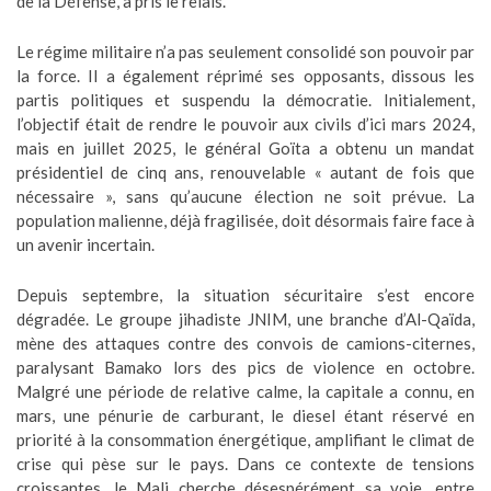
de la Défense, a pris le relais.
Le régime militaire n’a pas seulement consolidé son pouvoir par
la force. Il a également réprimé ses opposants, dissous les
partis politiques et suspendu la démocratie. Initialement,
l’objectif était de rendre le pouvoir aux civils d’ici mars 2024,
mais en juillet 2025, le général Goïta a obtenu un mandat
présidentiel de cinq ans, renouvelable « autant de fois que
nécessaire », sans qu’aucune élection ne soit prévue. La
population malienne, déjà fragilisée, doit désormais faire face à
un avenir incertain.
Depuis septembre, la situation sécuritaire s’est encore
dégradée. Le groupe jihadiste JNIM, une branche d’Al-Qaïda,
mène des attaques contre des convois de camions-citernes,
paralysant Bamako lors des pics de violence en octobre.
Malgré une période de relative calme, la capitale a connu, en
mars, une pénurie de carburant, le diesel étant réservé en
priorité à la consommation énergétique, amplifiant le climat de
crise qui pèse sur le pays. Dans ce contexte de tensions
croissantes, le Mali cherche désespérément sa voie, entre