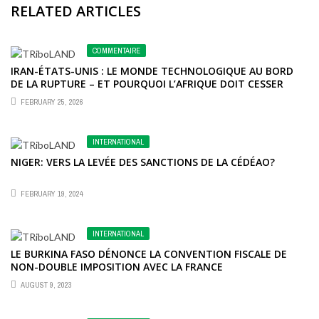
RELATED ARTICLES
COMMENTAIRE
IRAN-ÉTATS-UNIS : LE MONDE TECHNOLOGIQUE AU BORD
DE LA RUPTURE – ET POURQUOI L’AFRIQUE DOIT CESSER
D’ÊTRE LA VARIABLE D’AJUSTEMENT DE L’HISTOIRE
FEBRUARY 25, 2026
INTERNATIONAL
NIGER: VERS LA LEVÉE DES SANCTIONS DE LA CÉDÉAO?
FEBRUARY 19, 2024
INTERNATIONAL
LE BURKINA FASO DÉNONCE LA CONVENTION FISCALE DE
NON-DOUBLE IMPOSITION AVEC LA FRANCE
AUGUST 9, 2023