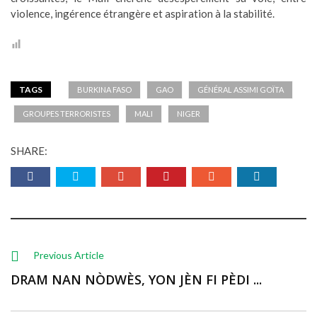
violence, ingérence étrangère et aspiration à la stabilité.
TAGS
BURKINA FASO
GAO
GÉNÉRAL ASSIMI GOÏTA
GROUPES TERRORISTES
MALI
NIGER
SHARE:
Previous Article
DRAM NAN NÒDWÈS, YON JÈN FI PÈDI ...