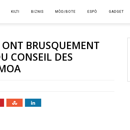
KILTI
BIZNIS
MÒD/BOTE
ESPÒ
GADGET
E-KOMÈS
EF ONT BRUSQUEMENT
DU CONSEIL DES
EMOA