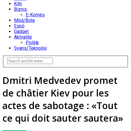
Kilti
Biznis
E-Komès
Mòd/Bote
Espò
Gadget
Aktyalite
Politik
Syans/Teknoloji
Dmitri Medvedev promet
de châtier Kiev pour les
actes de sabotage : «Tout
ce qui doit sauter sautera»