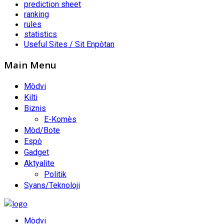
prediction sheet
ranking
rules
statistics
Useful Sites / Sit Enpòtan
Main Menu
Mòdvi
Kilti
Biznis
E-Komès
Mòd/Bote
Espò
Gadget
Aktyalite
Politik
Syans/Teknoloji
Mòdvi