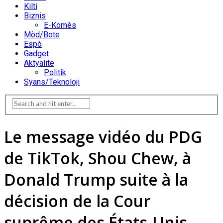
Kilti
Biznis
E-Komès
Mòd/Bote
Espò
Gadget
Aktyalite
Politik
Syans/Teknoloji
Le message vidéo du PDG
de TikTok, Shou Chew, à
Donald Trump suite à la
décision de la Cour
suprême des États-Unis