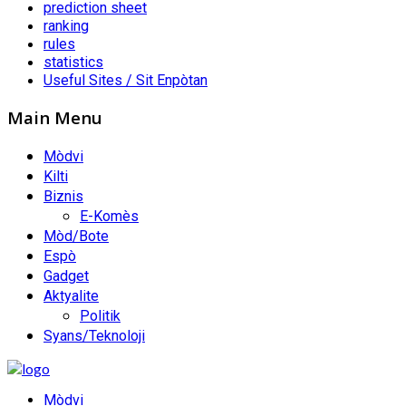
prediction sheet
ranking
rules
statistics
Useful Sites / Sit Enpòtan
Main Menu
Mòdvi
Kilti
Biznis
E-Komès
Mòd/Bote
Espò
Gadget
Aktyalite
Politik
Syans/Teknoloji
Mòdvi