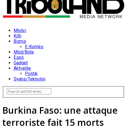
Mòdvi
Kilti
Biznis
E-Komès
Mòd/Bote
Espò
Gadget
Aktyalite
Politik
Syans/Teknoloji
Burkina Faso: une attaque
terroriste fait 15 morts