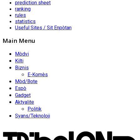
prediction sheet
ranking
rules
statistics
Useful Sites / Sit Enpòtan
Main Menu
Mòdvi
Kilti
Biznis
E-Komès
Mòd/Bote
Espò
Gadget
Aktyalite
Politik
Syans/Teknoloji