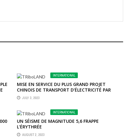
INTERNATIONAL
PLE
MISE EN SERVICE DU PLUS GRAND PROJET
CE
CHINOIS DE TRANSPORT D’ÉLECTRICITÉ PAR
RIVIÈRE À TRÈS HAUTE TENSION
JULY 3, 2023
INTERNATIONAL
000
UN SÉISME DE MAGNITUDE 5,6 FRAPPE
L’ÉRYTHRÉE
AUGUST 2, 2023