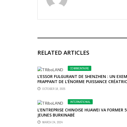
RELATED ARTICLES
COMMENTAIRE
L’ESSOR FULGURANT DE SHENZHEN : UN EXEM
FRAPPANT DE L’ÉNORME PUISSANCE CRÉATRI
DU SOCIALISME CHINOIS
OCTOBER 18, 2025
INTERNATIONAL
L’ENTREPRISE CHINOISE HUAWEI VA FORMER 5
JEUNES BURKINABÉ
MARCH 24, 2024