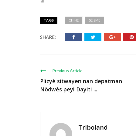
TAGS
CHINE
SÉISME
SHARE:
Previous Article
Plizyè sitwayen nan depatman
Nòdwès peyi Dayiti ...
Triboland