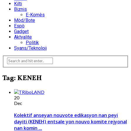
Kilti
Biznis
E-Komès
Mòd/Bote
Espò
Gadget
Aktyalite
Politik
Syans/Teknoloji
Tag: KENEH
20
Dec
Kolektif anseyan nouvote edikasyon nan peyi
dayiti (KENEH) entsale yon nouvo komite rejyonal
nan komin ...