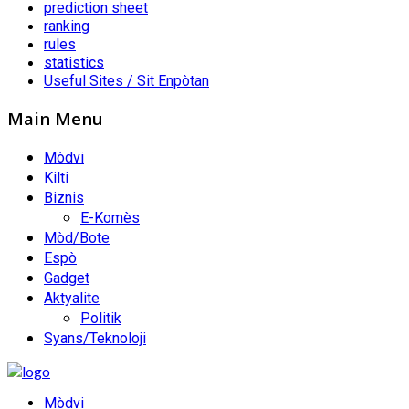
prediction sheet
ranking
rules
statistics
Useful Sites / Sit Enpòtan
Main Menu
Mòdvi
Kilti
Biznis
E-Komès
Mòd/Bote
Espò
Gadget
Aktyalite
Politik
Syans/Teknoloji
Mòdvi