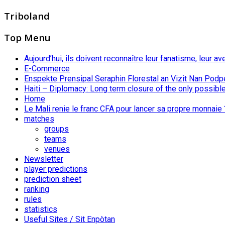
Triboland
Top Menu
Aujourd’hui, ils doivent reconnaître leur fanatisme, leur av
E-Commerce
Enspekte Prensipal Seraphin Florestal an Vizit Nan Podp
Haiti – Diplomacy: Long term closure of the only possible
Home
Le Mali renie le franc CFA pour lancer sa propre monnaie 
matches
groups
teams
venues
Newsletter
player predictions
prediction sheet
ranking
rules
statistics
Useful Sites / Sit Enpòtan