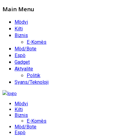
Main Menu
Mòdvi
Kilti
Biznis
E-Komès
Mòd/Bote
Espò
Gadget
Aktyalite
Politik
Syans/Teknoloji
Mòdvi
Kilti
Biznis
E-Komès
Mòd/Bote
Espò