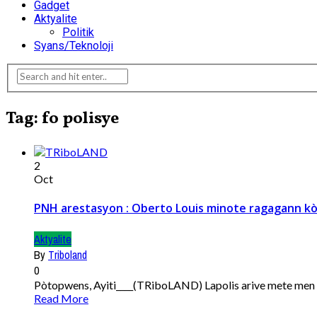
Gadget
Aktyalite
Politik
Syans/Teknoloji
Tag: fo polisye
2
Oct
PNH arestasyon : Oberto Louis minote ragagann kò
Aktyalite
By
Triboland
0
Pòtopwens, Ayiti____(TRiboLAND) Lapolis arive mete men so
Read More