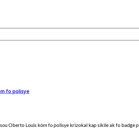
m fo polisye
u Oberto Louis kòm fo polisye krizokal kap sikile ak fo badge po