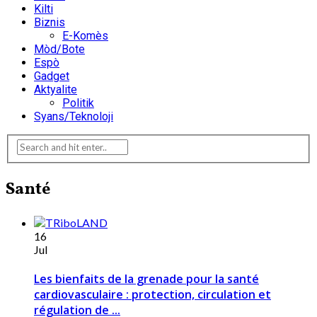
Kilti
Biznis
E-Komès
Mòd/Bote
Espò
Gadget
Aktyalite
Politik
Syans/Teknoloji
Santé
16
Jul
Les bienfaits de la grenade pour la santé
cardiovasculaire : protection, circulation et
régulation de ...