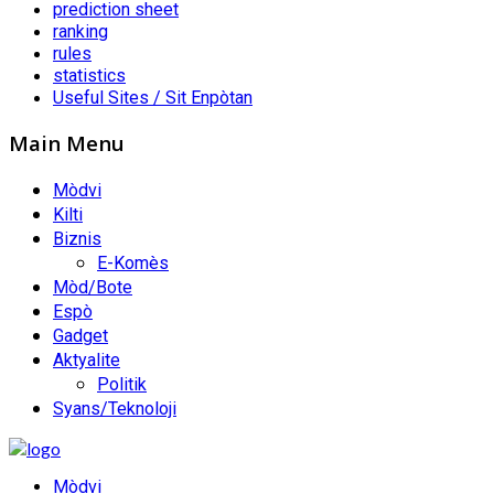
prediction sheet
ranking
rules
statistics
Useful Sites / Sit Enpòtan
Main Menu
Mòdvi
Kilti
Biznis
E-Komès
Mòd/Bote
Espò
Gadget
Aktyalite
Politik
Syans/Teknoloji
Mòdvi